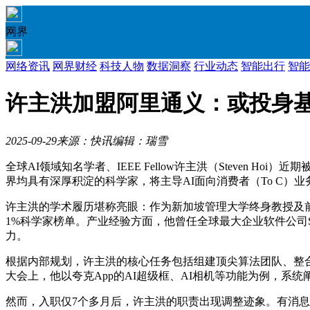
网界
网络资讯
网界财经
科技人物
数据洞察
行业动态
智能出行
智能
许主洪加盟阿里通义：或投身
2025-09-29
来源：快讯
编辑：瑞雪
全球AI领域知名学者、IEEE Fellow许主洪（Steve
界均具有深厚积淀的科学家，将主导AI面向消费者（To C）业
许主洪的学术履历堪称亮眼：作为新加坡管理大学终身教授及前
1%科学家榜单。产业经验方面，他曾任全球最大企业软件公司Sale
力。
根据内部规划，许主洪的核心任务包括组建顶尖算法团队、整
大会上，他以夸克App的AI超级框、AI相机等功能为例，系
然而，入职仅7个多月后，许主洪的职责出现调整迹象。有消