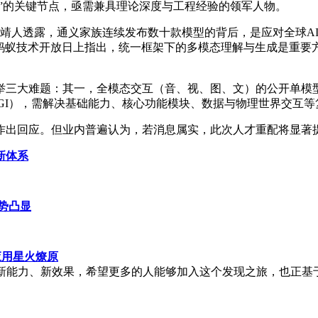
破”的关键节点，亟需兼具理论深度与工程经验的领军人物。
官周靖人透露，通义家族连续发布数十款模型的背后，是应对全球A
月蚂蚁技术开放日上指出，统一框架下的多模态理解与生成是重要
举三大难题：其一，全模态交互（音、视、图、文）的公开单模
（AGI），需解决基础能力、核心功能模块、数据与物理世界交互
作出回应。但业内普遍认为，若消息属实，此次人才重配将显著
新体系
势凸显
应用星火燎原
新能力、新效果，希望更多的人能够加入这个发现之旅，也正基于