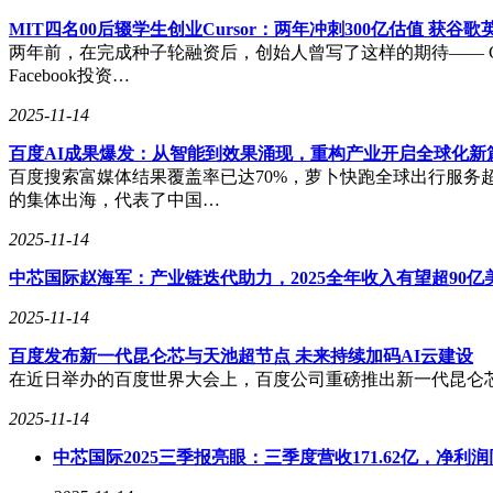
MIT四名00后辍学生创业Cursor：两年冲刺300亿估值 获谷
两年前，在完成种子轮融资后，创始人曾写了这样的期待—— Cur
Facebook投资…
2025-11-14
百度AI成果爆发：从智能到效果涌现，重构产业开启全球化新
百度搜索富媒体结果覆盖率已达70%，萝卜快跑全球出行服务超17
的集体出海，代表了中国…
2025-11-14
中芯国际赵海军：产业链迭代助力，2025全年收入有望超90亿
2025-11-14
百度发布新一代昆仑芯与天池超节点 未来持续加码AI云建设
在近日举办的百度世界大会上，百度公司重磅推出新一代昆仑芯
2025-11-14
中芯国际2025三季报亮眼：三季度营收171.62亿，净利