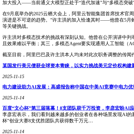
加大投入——当前通义大模型正处于“迭代加速”与“多模态突
在9月底举办的2025云栖大会上，阿里云智能集团首席技术
演进是不可逆的趋势。”许主洪的加入恰逢其时——他曾在5
等关键挑战。
许主洪对多模态技术的挑战有深刻认知。他曾在公开演讲中列
且效果难以平衡；其三，多模态Agent要实现通用人工智能
截至目前，阿里巴巴及许主洪本人均未对此次职务调整的传闻
某国发行美元债获全球资本青睐，以实力挑战美元定价权构建
2025-11-15
电力建设助力AI发展：高盛报告称中国在中美AI竞赛中电力优
2025-11-14
百度“文心杯”第三届落幕！8支团队获千万投资，李彦宏盼AI
李彦宏表示，我们看到越来越多的创业者在各种场景发现AI的
杯”创业大赛8支优胜团队共获得数千万元…
2025-11-14