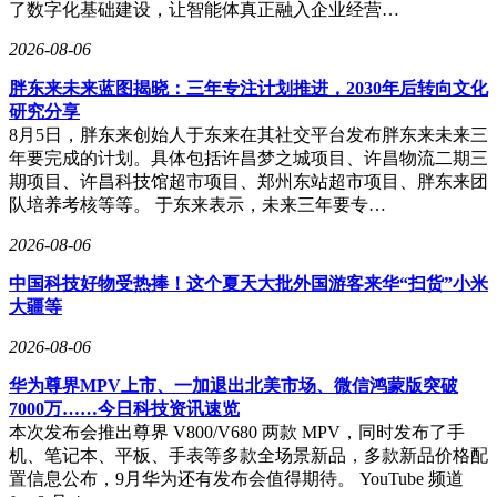
了数字化基础建设，让智能体真正融入企业经营…
2026-08-06
胖东来未来蓝图揭晓：三年专注计划推进，2030年后转向文化
研究分享
8月5日，胖东来创始人于东来在其社交平台发布胖东来未来三
年要完成的计划。具体包括许昌梦之城项目、许昌物流二期三
期项目、许昌科技馆超市项目、郑州东站超市项目、胖东来团
队培养考核等等。 于东来表示，未来三年要专…
2026-08-06
中国科技好物受热捧！这个夏天大批外国游客来华“扫货”小米
大疆等
2026-08-06
华为尊界MPV上市、一加退出北美市场、微信鸿蒙版突破
7000万……今日科技资讯速览
本次发布会推出尊界 V800/V680 两款 MPV，同时发布了手
机、笔记本、平板、手表等多款全场景新品，多款新品价格配
置信息公布，9月华为还有发布会值得期待。 YouTube 频道