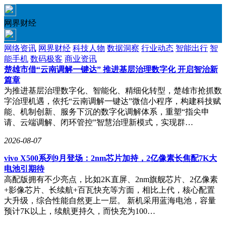
网界财经
网络资讯
网界财经
科技人物
数据洞察
行业动态
智能出行
智
能手机
数码极客
商业资讯
楚雄市借“云南调解一键达” 推进基层治理数字化 开启智治新
篇章
为推进基层治理数字化、智能化、精细化转型，楚雄市抢抓数
字治理机遇，依托“云南调解一键达”微信小程序，构建科技赋
能、机制创新、服务下沉的数字化调解体系，重塑“指尖申
请、云端调解、闭环管控”智慧治理新模式，实现群…
2026-08-07
vivo X500系列9月登场：2nm芯片加持，2亿像素长焦配7K大
电池引期待
高配版拥有不少亮点，比如2K直屏、2nm旗舰芯片、2亿像素
+影像芯片、长续航+百瓦快充等方面，相比上代，核心配置
大升级，综合性能自然更上一层。 新机采用蓝海电池，容量
预计7K以上，续航更持久，而快充为100…