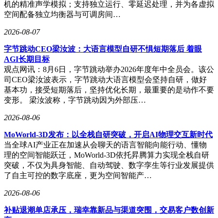
机的精准声学模拟；支持独立运行、零延迟处理，并为各虚拟
空间配备独立均衡器与可调房间…
2026-08-07
字节跳动CEO梁汝波：大语言模型自研不惧短期落后 着眼
AGI长期目标
观点网讯：8月6日，字节跳动举办2026年度年中全员会。该公
司CEO梁汝波表示，字节跳动大语言模型会坚持自研，做好
基本功，接受短期落后，坚持优化长期，最重要的是动作不要
变形。 梁汝波称，字节跳动因为外部压…
2026-08-06
MoWorld-3D发布：以全栈自研突破，开启AI物理交互新时代
当全球AI产业正在加速从会聊天的语言智能向能行动、懂物
理的空间智能跃迁，MoWorld-3D依托昇腾算力实现全栈自研
突破，不仅为具身智能、自动驾驶、数字孪生等行业发展提供
了自主可控的数字底座，更为空间智能产…
2026-08-06
补贴退潮单店承压，瑞幸靠新品与渠道突围，交易客户数创新