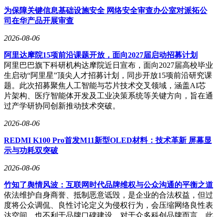
为保障关键信息基础设施安全 网络安全审查办公室对派拓公
司在华产品开展审查
2026-08-06
阿里达摩院15项前沿课题开放，面向2027届启动招募计划
阿里巴巴旗下科研机构达摩院近日宣布，面向2027届高校毕业
生启动“阿里星”顶尖人才招募计划，同步开放15项前沿研究课
题。此次招募聚焦人工智能与芯片技术交叉领域，涵盖AI芯
片架构、医疗智能体开发及工业决策系统等关键方向，旨在通
过产学研协同创新推动技术突破。
2026-08-06
REDMI K100 Pro首发M11新型OLED材料：技术革新 屏幕显
示与功耗双突破
2026-08-06
竹知了舆情风波：互联网时代品牌维权与公众沟通的平衡之道
依法维护自身商誉、抵制恶意诋毁，是企业的合法权益，但过
度将公众调侃、良性讨论定义为侵权行为，会压缩网络良性表
达空间，也不利于品牌口碑建设。对于众多科创品牌而言，此