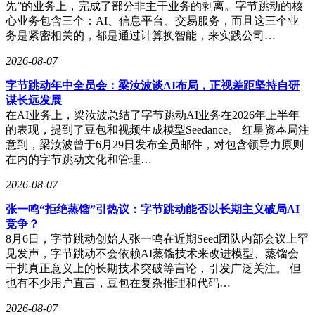
先”的业务上，完成了部分非主干业务的剥离。字节跳动的核
心业务包含三个：AI、信息平台、交易服务，而且这三个业
务是紧密相关的，都是通过计算换智能，来实践公司…
2026-08-07
字节跳动年中全员会：梁汝波谈AI布局，正视差距坚持自研
谋长远发展
在AI业务上，梁汝波总结了字节跳动AI业务在2026年上半年
的表现，提到了豆包和视频生成模型Seedance。 红星资本局注
意到，梁汝波曾于6月29日发布全员邮件，对包含领导力原则
在内的字节跳动文化和管理…
2026-08-07
张一鸣“拒绝蒸馏”引热议：字节跳动能否以长期主义破局AI
竞争？
8月6日，字节跳动创始人张一鸣在近期Seed团队内部会议上罕
见发声，字节跳动不会依赖AI蒸馏技术来改进模型、蒸馏会
干扰真正意义上的长期技术突破等言论，引发广泛关注。 但
也有不少用户直言，豆包在复杂推理和代码…
2026-08-07