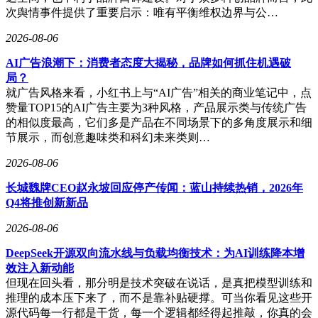
次舆情事件提供了重要启示：唯有平衡维权边界与公…
2026-08-06
AI广告浪潮下：消费者态度大揭秘，品牌如何抓住机遇破
局？
就广告风格来看，小红书上与“AI广告”相关的商业笔记中，点
赞量TOP15的AI广告主要为3种风格，产品展示类与传统广告
的相似度最高，它们多是产品在不同场景下的多角度展示和细
节展示，而创意趣味类和科幻未来类则…
2026-08-06
长城魏牌CEO赵永坡回应停产传闻：蓝山持续热销，2026年
Q4将推创新新品
2026-08-06
DeepSeek开源双向流水线与负载均衡技术：为AI训练降本增
效注入新动能
但现在回头看，那分明是技术突破在说话，是真把模型训练和
推理的成本压下来了，而不是靠补贴硬撑。可当你看见这些开
源代码每一行都是干货，每一个逻辑都经得起推敲，你真的会