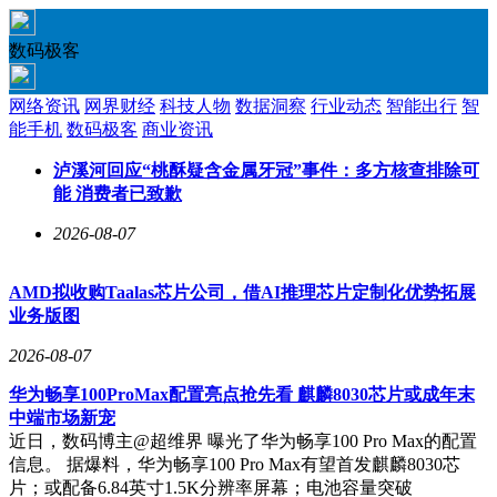
数码极客
网络资讯
网界财经
科技人物
数据洞察
行业动态
智能出行
智
能手机
数码极客
商业资讯
泸溪河回应“桃酥疑含金属牙冠”事件：多方核查排除可
能 消费者已致歉
2026-08-07
AMD拟收购Taalas芯片公司，借AI推理芯片定制化优势拓展
业务版图
2026-08-07
华为畅享100ProMax配置亮点抢先看 麒麟8030芯片或成年末
中端市场新宠
近日，数码博主@超维界 曝光了华为畅享100 Pro Max的配置
信息。 据爆料，华为畅享100 Pro Max有望首发麒麟8030芯
片；或配备6.84英寸1.5K分辨率屏幕；电池容量突破