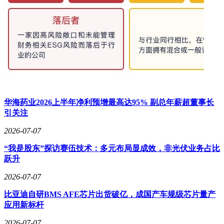
华海药业2026上半年净利预增最高达95% 副总年薪超董事长
引关注
2026-07-07
“我是股东”探访赛伍技术：多元布局显成效，非光伏业务占比
跃升
2026-07-07
比亚迪自研BMS AFE芯片出货破亿，成国产车规级芯片量产
应用新标杆
2026-07-07