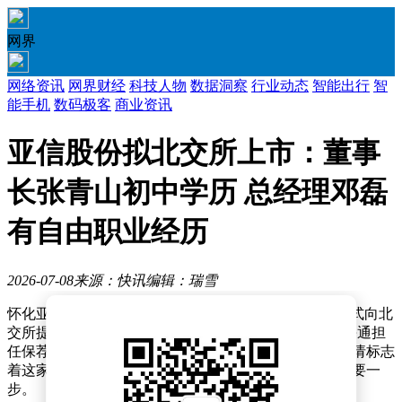
网界
网络资讯
网界财经
科技人物
数据洞察
行业动态
智能出行
智
能手机
数码极客
商业资讯
亚信股份拟北交所上市：董事
长张青山初中学历 总经理邓磊
有自由职业经历
2026-07-08
来源：快讯
编辑：瑞雪
怀化亚信科技股份有限公司（简称“亚信股份”）近日正式向北
交所提交了IPO申请，计划募集资金3.09亿元，由国泰海通担
任保荐机构，保荐代表人为方军和王里刚。此次上市申请标志
着这家专注于磁性元器件领域的企业迈出了资本化的重要一
步。