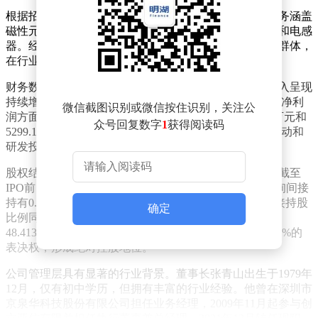
根据招股书披露，亚信股份成立于2009年11月，核心业务涵盖
磁性元器件的研发、生产与销售，主要产品包括变压器和电感
器。经过十余年发展，公司已形成稳定的产品线和客户群体，
在行业内占据一定市场份额。
财务数据显示，2023年至2025年期间，亚信股份营业收入呈现
持续增长态势，分别为2.57亿元、2.78亿元和3.79亿元。净利
微信截图识别或微信按住识别，关注公
润方面则出现波动，同期分别为3689.98万元、1401.42万元和
众号回复数字
1
获得阅读码
5299.16万元。公司表示，利润波动主要受原材料价格波动和
研发投入增加等因素影响。
股权结构方面，公司实际控制人为张青山和邓磊二人。截至
IPO前，张青山直接持有48.0769%股份，并通过信禾咨询间接
持有0.4087%股份，合计持股比例达48.4856%。邓磊直接持股
确定
比例同样为48.0769%，间接持股0.3365%，合计持股
48.4135%。两人通过直接和间接方式合计控制公司96.90%的
表决权，形成绝对控股地位。
公司管理层具有显著的行业背景。董事长张青山出生于1979年
12月，仅有初中学历，但拥有丰富的行业经验。他曾在深圳市
京泉华科技股份有限公司担任业务经理，2009年11月起参与创