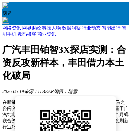
网界
网络资讯
网界财经
科技人物
数据洞察
行业动态
智能出行
智
能手机
数码极客
商业资讯
广汽丰田铂智3X探店实测：合
资反攻新样本，丰田借力本土
化破局
2026-05-19
来源：ITBEAR
编辑：瑞雪
在新能源汽车市场激战正酣之际，广汽丰田铂智3X以黑马之
姿闯入公众视野。这款由广汽丰田中国团队主导研发、基于广
汽纯电架构打造的车型，不仅以月销破万的成绩连续七个月蝉
联合资新能源销量冠军，更以累计交付突破10万辆的速度刷新
行业纪录，成为2026年合资品牌反攻战的首个标杆案例。