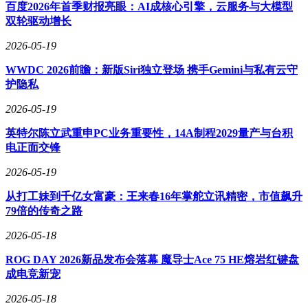
百度2026年首季财报亮眼：AI成核心引擎，云服务与大模型
双轮驱动增长
2026-05-19
WWDC 2026前瞻：新版Siri独立登场 携手Gemini与私有云守
护隐私
2026-05-19
英特尔陈立武重申PC业务重要性，14A制程2029量产与台积
电正面交锋
2026-05-19
从打工妹到千亿女富豪：王来春16年掌舵立讯精密，市值飙升
79倍的传奇之路
2026-05-18
ROG DAY 2026新品发布会落幕 魔导士Ace 75 HE熔岩红键盘
成电竞新宠
2026-05-18