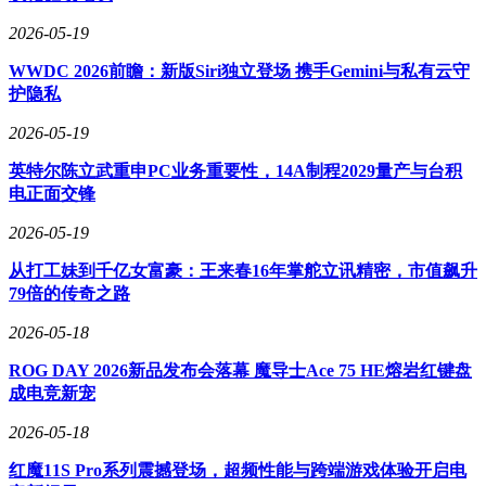
Levie还提到，未来Agent产品的关键在于API。他以Box为例，
2026-05-19
指出公司一直重视API，去年的API调用量已经远超前端界面
操作量。他认为，只要企业不断生成文档、需要存储和保证安
WWDC 2026前瞻：新版Siri独立登场 携手Gemini与私有云守
全，数据就会进入Box的平台，为公司带来更多机会。
护隐私
在访谈的最后，Levie表示，尽管AI变化迅速，但他对未来充
2026-05-19
满信心。他认为，技术变革的速度要求企业快速响应，CEO
需要成为客户通往未来的桥梁。他强调，现在最重要的事情是
英特尔陈立武重申PC业务重要性，14A制程2029量产与台积
疯狂执行，毫不停歇地推进AI战略。
电正面交锋
2026-05-19
从打工妹到千亿女富豪：王来春16年掌舵立讯精密，市值飙升
79倍的传奇之路
2026-05-18
ROG DAY 2026新品发布会落幕 魔导士Ace 75 HE熔岩红键盘
成电竞新宠
2026-05-18
红魔11S Pro系列震撼登场，超频性能与跨端游戏体验开启电