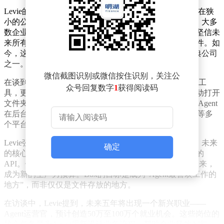
Levie的创业历程始于2005年，当时他与朋友Dylan Smith在狭
小的公寓里创办了Box。那时的云技术还不被广泛接受，大多
数企业仍依赖本地服务器和U盘传输文件。然而，Levie坚信未
来所有数据都将上云，人们需要随时随地访问自己的文件。如
今，这一预言已成为现实，Box也被视为SaaS时代的经典公司
之一。
微信截图识别或微信按住识别，关注公
在谈到当前的AI浪潮时，Levie认为，技术变革不仅影响工
众号回复数字
1
获得阅读码
具，更会重构整个工作流程。他指出，过去人们需要手动打开
文件夹、点击按钮、上传文档，而未来这些工作将由AI Agent
在后台自动完成，跨越ERP、CRM、文档系统和数据库等多
个平台。
Levie强调，软件正在向“无界面”（Headless）方向发展，未来
确定
的核心竞争力不再是前端功能的堆砌，而是稳健且专有的
API。他预测，企业的AI Token预算将从IT支出中独立出来，
成为新的生产力预算。Box的目标是成为“Agent最喜欢工作的
地方”，而非仅仅是文件存放的地方。
在访谈中，Levie提到，未来五年将出现一个新兴职业——
Agent运营官，预计创造50万至100万个就业机会。这些岗位的