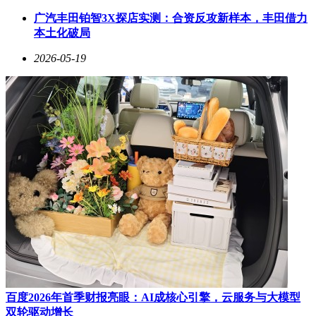
核心任务是为Agent重新设计业务流程，帮助企业释放AI红
利。他解释说，传统企业高度监管，数据分散在不同系统中，
广汽丰田铂智3X探店实测：合资反攻新样本，丰田借力
工作方式固化，需要有人重新定义围绕Agent的工作流程。
本土化破局
Levie还讨论了AI对SaaS领域的影响。他认为，AI不会杀死软
2026-05-19
件，反而会引发需求的爆炸式增长。当AI在多个SaaS工具之
间调度时，这些工具将变成Agent的“数据库”。未来，软件的
价值将取决于其API的稳健性和业务逻辑的深度，而非界面设
计。
对于企业如何管理Token预算，Levie建议，Token分配应与公
司价值产出最高的环节直接挂钩。他提到，一些公司通过内
部“融资”活动分配Token预算，团队需要为自己的需求做陈
述，公司则像风险投资一样统一分配资源。他认为，未来
Token预算将从IT支出迁移到运营支出，成为业务部门可以直
接调配的资源。
在谈到AI在企业落地的难点时，Levie指出，监管、合规和安
全是主要挑战。他提到，Agent需要精准引导，数据需要整
理，工作流需要明确定义，人类介入点也需要明确。这些工作
将为埃森哲等咨询公司带来巨大机会，因为每家企业都需要经
百度2026年首季财报亮眼：AI成核心引擎，云服务与大模型
历变革管理过程。
双轮驱动增长