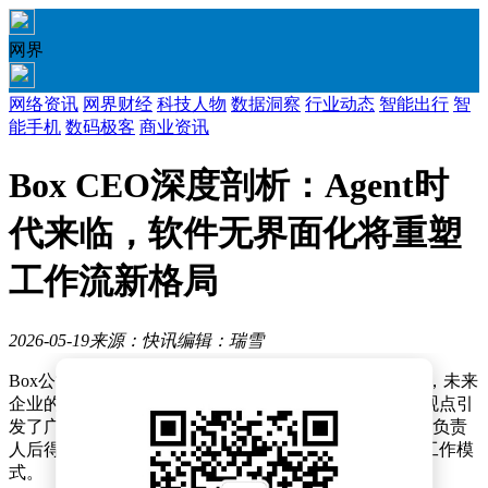
网界
网络资讯
网界财经
科技人物
数据洞察
行业动态
智能出行
智
能手机
数码极客
商业资讯
Box CEO深度剖析：Agent时
代来临，软件无界面化将重塑
工作流新格局
2026-05-19
来源：快讯
编辑：瑞雪
Box公司CEO Aaron Levie在近期发表的一篇长文中指出，未来
企业的工作流程将围绕AI Agent展开，而非人类。这一观点引
发了广泛关注。Levie在密集拜访了数十位大型企业的AI负责
人后得出结论，认为AI Agent的崛起将彻底改变企业的工作模
式。