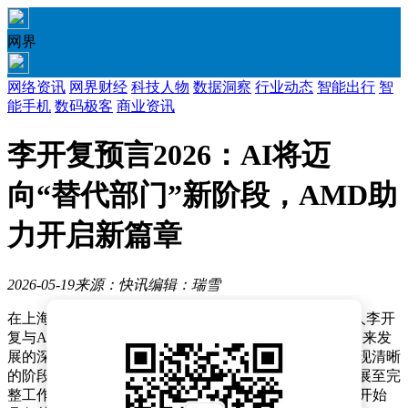
网界
网络资讯
网界财经
科技人物
数据洞察
行业动态
智能出行
智
能手机
数码极客
商业资讯
李开复预言2026：AI将迈
向“替代部门”新阶段，AMD助
力开启新篇章
2026-05-19
来源：快讯
编辑：瑞雪
在上海举办的AMD AI开发者日活动上，零一万物创始人李开
复与AMD董事会主席苏姿丰展开了一场关于人工智能未来发
展的深度对话。李开复提出，人工智能的进化路径正呈现清晰
的阶段性特征：2024年聚焦于单一任务执行，2025年扩展至完
整工作流处理，而2026年将迎来关键转折点——AI系统开始