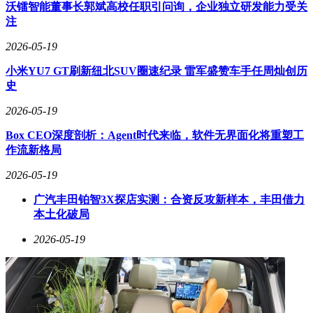
人开发者作为总架构师"的愿景形成呼应。
沃镭智能董事长郭斌高校任职引问询，企业独立研发能力受关
注
活动现场，双方联合发布了Cube01智算一体机。这款整合零
一万物企业大模型平台与AMD硬件的解决方案，实现了多智
2026-05-19
能体毫秒级调度、数字员工实体映射等创新功能。李开复特别
小米YU7 GT刷新纽北SUV圈速纪录 雷军盛赞车手任周灿创历
强调其算力主权安全设计："在保证企业数据主权的前提下，
史
实现AI系统的自主进化。"
2026-05-19
面对现场开发者，李开复发出强烈呼吁："现在携带笔记本电
脑、掌握系统编排能力、怀有创新想法的个体，比任何500强
Box CEO深度剖析：Agent时代来临，软件无界面化将重塑工
企业的战略部门都更具竞争优势。"他警告年轻开发者不要过
作流新格局
早将自己限制在传统企业框架中，"这个时代赋予每个人创建
自动化企业的机会，创造力不应被大公司的组织结构所束
2026-05-19
缚。"
广汽丰田铂智3X探店实测：合资反攻新样本，丰田借力
本土化破局
2026-05-19