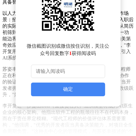
具备替代企业职能部门的能力。
以人力资源领域为例，李开复描绘了多智能体协同的运作场
景：招聘系统与绩效评估系统形成闭环，通过分析员工入职后
的实际表现数据，自动优化前端的简历筛选标准。这种从简历
初筛到季度考核的全流程自动化，标志着AI开始突破单一功
能边界，形成跨环节的协同能力。"就像文艺复兴时期的美第
奇效应，不同领域的专家碰撞产生的创新远超个体之和，"李
微信截图识别或微信按住识别，关注公
开复用历史类比解释道，"现在我们将这种协同机制首次引入
众号回复数字
1
获得阅读码
AI系统。"
苏姿丰从硬件层面印证了这种变革趋势。她透露AMD工程师
正在利用AI智能体加速芯片设计流程，原本需要跨部门协作
的验证环节，现在通过智能体协同可在单工作站完成。"当开
发者拥有合适的工具和算力支持，个人产能正在发生指数级跃
确定
升，"她强调，"这种变化正在重塑传统企业架构。"
李开复进一步提出DRI（直接责任人）组织模型将成为AI原生
企业的核心架构。他指出软件工程的瓶颈往往不在代码本身，
而在于责任界定模糊。"现代工程师的价值评估体系需要重
构，"他强调，"优秀的开发者应当具备决策能力，对项目全生
命周期负责。"这种去中心化的管理模式，与苏姿丰描述的"个