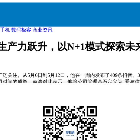
手机
数码极客
商业资讯
生产力跃升，以N+1模式探索未
注。从5月6日到5月12日，他在一周内发布了409条抖音、37
时间的质疑。俞浩对此表示，他将公司管理基石定义为“爱与信任
达五个半小时的访谈中，他详细解释了自己的管理理念和创业经
，但自卑感一直伴随着他。这种经历让他形成了两个重要的信念
lorwork，但未能成功。2015年，他转向硬件领域，组建了一
业务涵盖工业机器人、大家电、手机等多个领域。俞浩表示，追