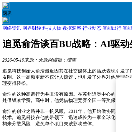
网界
网络资讯
网界财经
科技人物
数据洞察
行业动态
智能出行
智能
追觅俞浩谈百BU战略：AI驱动
2026-05-19
来源：天脉网
编辑：瑞雪
追觅科技创始人俞浩最近因其在社交媒体上的活跃表现引发了广泛关
友圈。这一高频更新不仅让人惊讶，也引发了外界对他管理公司
理变得轻松。
俞浩的这种高调行为并非没有原因。在苏州追觅中心的一次长
处借钱凑学费。高中时，他凭借物理竞赛全国一等奖保送清华
俞浩的创业之路并非一帆风顺。2011年，他开始做协同工具Co
技术。追觅科技在他的带领下，迅速成长为一家全球化公司，
构来分散风险，避免单个项目失败影响整体。