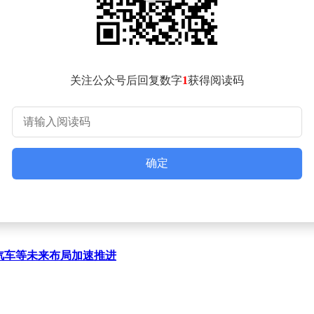
引发了一些争议。5月13日，一篇文章对他的行为提出质疑后
资本和人才，制造话题，维持生态热度，而内部操作则保持谨慎
管理方式，认为信任和高度透明化能激发人性中的善。他蔑视传统
万人。俞浩表示，他的管理方式让公司越来越轻松，因为他相信员
关注公众号后回复数字
1
获得阅读码
不同的元素混合在一起，形成新的东西。他以乔布斯做iPhon
在通过混合不同的技术元素来推动创新，但他强调，创新必须符
。尽管他的高调行为引发了一些争议，但他对公司的信心和对员
技创新，为人类社会的进步贡献力量。
确定
汽车等未来布局加速推进