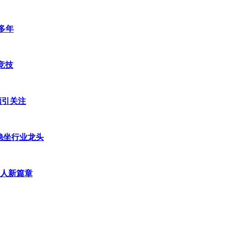
多年
竞技
颗引关注
稳坐行业龙头
人新篇章