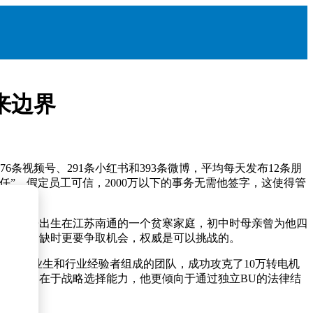
来边界
6条视频号、291条小红书和393条微博，平均每天发布12条朋
”，假定员工可信，2000万以下的事务无需他签字，这使得管
历。俞浩出生在江苏南通的一个贫寒家庭，初中时母亲曾为他四
：资源紧缺时更要争取机会，权威是可以挑战的。
个由清华毕业生和行业经验者组成的团队，成功攻克了10万转电机
觅的成功在于战略选择能力，他更倾向于通过独立BU的法律结