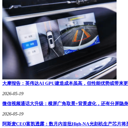
大摩报告：英伟达AI GPU建造成本虽高，但性能优势或带来
2026-05-19
微信视频通话大升级：横屏广角取景+背景虚化，还有分屏隐
2026-05-19
阿斯麦CEO富凯透露：数月内首批High-NA光刻机生产芯片将