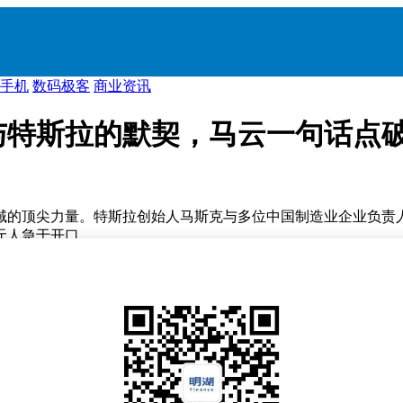
手机
数码极客
商业资讯
与特斯拉的默契，马云一句话点
域的顶尖力量。特斯拉创始人马斯克与多位中国制造业企业负责
无人急于开口。
耍酷。此前在特斯拉柏林工厂，就曾因刀具切牛排时出现半秒卡
的是东莞工厂刚传来的热成像图，实时监控着生产状况。
全力冲刺产能目标，然而，三家为特斯拉提供电池结构件的企业
%。订单早已下达，货物也已顺利发出，这场饭局上，真正需要商
是深知工业生产中的诸多细节难以用言语精准表达。比如，老师傅手
相差4%。这些细微差别，正是工业制造中难以言说的“奥秘”。