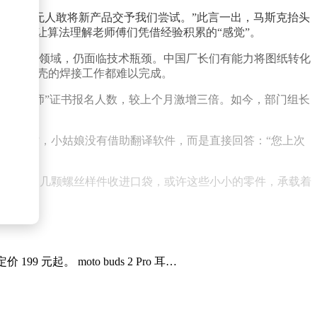
怕下次无人敢将新产品交予我们尝试。”此言一出，马斯克抬头
同探讨如何让算法理解老师傅们凭借经验积累的“感觉”。
关键小零件领域，仍面临技术瓶颈。中国厂长们有能力将图纸转化
连火箭外壳的焊接工作都难以完成。
同工程师”证书报名人数，较上个月激增三倍。如今，部门组长
。
意思”时，小姑娘没有借助翻译软件，而是直接回答：“您上次
将桌上的几颗螺丝样件收进口袋，或许这些小小的零件，承载着
 元起。 moto buds 2 Pro 耳…