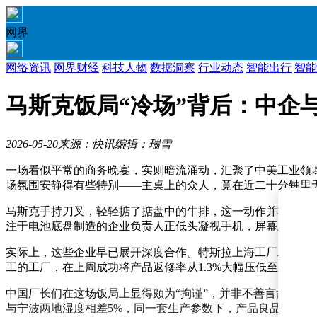
网界
网络资讯
网界财经
科技人物
数据洞察
行业动态
智能出行
智能
马斯克饭局“冷场”背后：中企
2026-05-20
来源：快讯
编辑：瑞雪
一场看似平常的商务晚宴，实则暗流涌动，汇聚了中美工业领
场氛围安静得有些特别——主桌上的众人，竟在近二十分钟里
马斯克手持刀叉，轻轻掂了掂盘中的牛排，这一动作并非为了
注于电池底盘制造的企业负责人正低头凝视手机，屏幕上显示
实际上，这些企业早已展开深度合作。特斯拉上海工厂二期正
工的工厂，在上周成功将产品返修率从1.3%大幅压低至0.7
中国厂长们在这场饭局上显得颇为“拘谨”，并非不善言辞，而
与宁波两地湿度相差5%，同一套生产参数下，产品良品率竟能