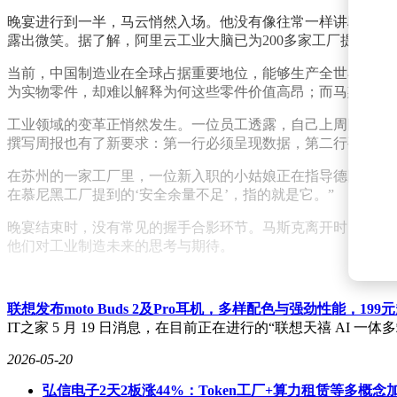
晚宴进行到一半，马云悄然入场。他没有像往常一样讲段子活
露出微笑。据了解，阿里云工业大脑已为200多家工厂提供AI质
当前，中国制造业在全球占据重要地位，能够生产全世界87%
为实物零件，却难以解释为何这些零件价值高昂；而马斯克虽
工业领域的变革正悄然发生。一位员工透露，自己上周刚考取
撰写周报也有了新要求：第一行必须呈现数据，第二行要记录
在苏州的一家工厂里，一位新入职的小姑娘正在指导德国TÜV
在慕尼黑工厂提到的‘安全余量不足’，指的就是它。”
晚宴结束时，没有常见的握手合影环节。马斯克离开时，将餐
他们对工业制造未来的思考与期待。
联想发布moto Buds 2及Pro耳机，多样配色与强劲性能，199
IT之家 5 月 19 日消息，在目前正在进行的“联想天禧 AI 一体多端全场景
2026-05-20
弘信电子2天2板涨44%：Token工厂+算力租赁等多概