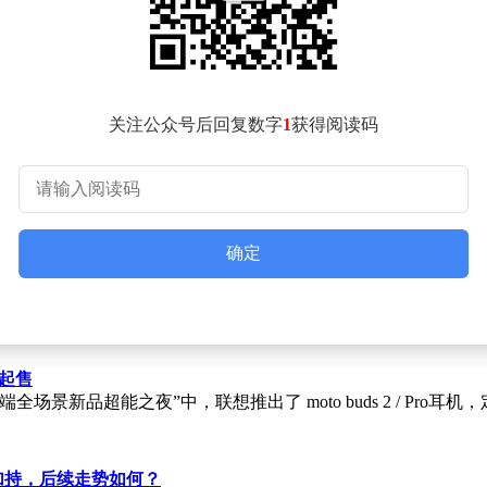
跃气氛，而是语重心长地说了一句：“退货并非担心赔钱，而是害
检服务，其技术团队与SpaceX更是开展了17次线上会议，共
的工业品。然而，在航空发动机控制器、EUV光刻机中的一些
能凭借一张PPT清晰阐述火星计划，但若没有中国工厂的支持，
关注公众号后回复数字
1
获得阅读码
六西格玛绿带证书，而公司人事部门表示，今年新增的“产业链协
车间内员工的具体工作，第三行则需体现为客户带来的实际收益
工程师使用中文点检系统。当对方指着界面询问“这个红框是什么
确定
巾整齐地叠成小方块放在盘子旁边；中国厂长们起身时，也顺手
元起售
新品超能之夜”中，联想推出了 moto buds 2 / Pro耳机，定价 199
念加持，后续走势如何？