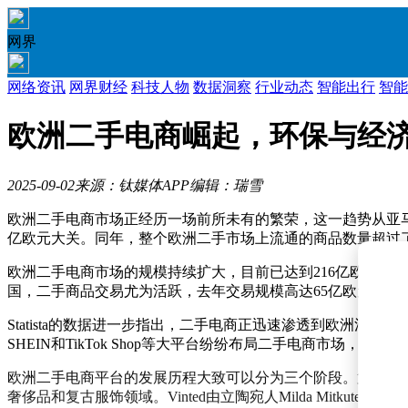
网界
网络资讯
网界财经
科技人物
数据洞察
行业动态
智能出行
智能
欧洲二手电商崛起，环保与经
2025-09-02
来源：钛媒体APP
编辑：瑞雪
欧洲二手电商市场正经历一场前所未有的繁荣，这一趋势从亚马
亿欧元大关。同年，整个欧洲二手市场上流通的商品数量超过了
欧洲二手电商市场的规模持续扩大，目前已达到216亿欧元。令
国，二手商品交易尤为活跃，去年交易规模高达65亿欧元；而
Statista的数据进一步指出，二手电商正迅速渗透到欧洲
SHEIN和TikTok Shop等大平台纷纷布局二手电商市场，
欧洲二手电商平台的发展历程大致可以分为三个阶段。第一阶段始于2010
奢侈品和复古服饰领域。Vinted由立陶宛人Milda Mitkute