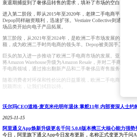
衰退期捕捉到了奢侈品转售的需求，填补了市场的空白。Dep
进入第二阶段，即从2015年至2020年，老牌二手电商平台
Depop同样融资顺利，迅速扩张。Vestiaire Collect
场品类开始向电子产品拓展。
第三阶段，从2021年至2024年，是欧洲二手市场发展的高
额，成为欧洲二手时尚电商的领头羊。Depop被美国手工制品电商平台Et
巨头的加入进一步推动了欧洲二手电商市场的发展。亚马逊自2015年起
将Amazon Warehouse升级为Amazon Resale，并
手电商领域，通过推出翻新产品和二手奢侈品寄售服务等方式
随着消费者对环保和性价比的日益重视，欧洲二手电商市场正
脱颖而出，让我们拭目以待。
沃尔玛CEO道格·麦克米伦明年退休 掌舵11年 内部资深人士约
2025-11-15
阿里通义App焕新升级更名千问 5.0.0版本携三大核心能力强势
今日，阿里旗下通义App今日发布更新，名称正式变更为千问App，