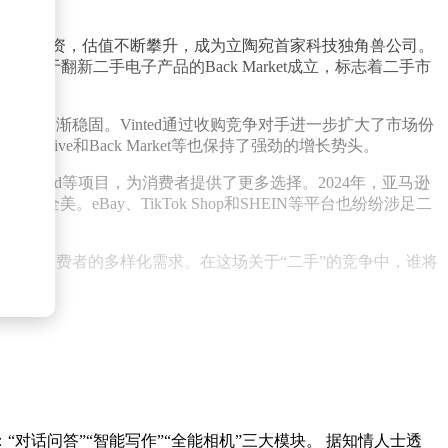
获得了多轮融资，估值不断攀升，成为立陶宛首家科技独角兽公司。
时，专注于翻新二手电子产品的Back Market成立，标志着二手市
格局逐渐稳固。Vinted通过收购竞争对手进一步扩大了市场份
ective和Back Market等也保持了强劲的增长势头。
 Renewed等项目，为消费者提供了更多选择。2024年，亚马逊
覆盖全美。eBay、TikTok Shop和SHEIN等平台也纷纷涉足二
足了消费者的多样化需求。在这场关于“二手”的竞争中，谁将
：“对话问答”“智能写作”“全能相机”三大模块。 据知情人士透