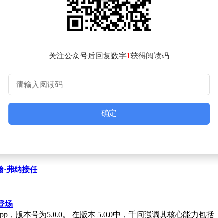
op则专注于二手服饰，迅速吸引了年轻消费者的关注。
进入快速发展期，新兴平台也开始崭露头角。Vinted在这一阶段
ive则通过多轮融资和地域扩张，巩固了其在奢侈品转售市场的地位。与此同
关注公众号后回复数字
1
获得阅读码
峰期。这一阶段，融资并购活动频繁，多家独角兽企业诞生，市场头部
sy收购，进一步提升了其在美国市场的影响力。Vestiaire Coll
开始布局二手业务，推出了Amazon Warehouse和Amazon
对二手商品进行了更细致的分类。亚马逊还进军了二手车市场，计划在未来几年内
，抢占市场份额。
确定
迎来前所未有的发展机遇。各大平台通过不断创新和优化服务，满
翰·弗纳接任
登场
版本号为5.0.0。 在版本 5.0.0中，千问强调其核心能力包括