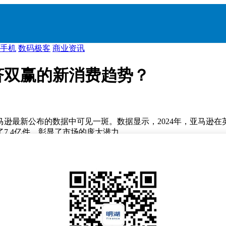
手机
数码极客
商业资讯
济双赢的新消费趋势？
逊最新公布的数据中可见一斑。数据显示，2024年，亚马逊在
7.4亿件，彰显了市场的庞大潜力。
人瞩目的是，超过三分之二的欧洲消费者曾购买过二手商品。市场
在英国，二手商品在线交易规模也达到了43亿英镑。
消费市场的多个领域，包括时尚、电子产品和家具等。这一趋势不仅吸
以满足消费者对性价比和环保的双重追求。
年左右，这是欧洲二手电商的萌芽期，Vinted、Vestiaire 
创立，起初是为了解决个人衣物出售问题，后来逐渐发展成为一个拥有强大社区