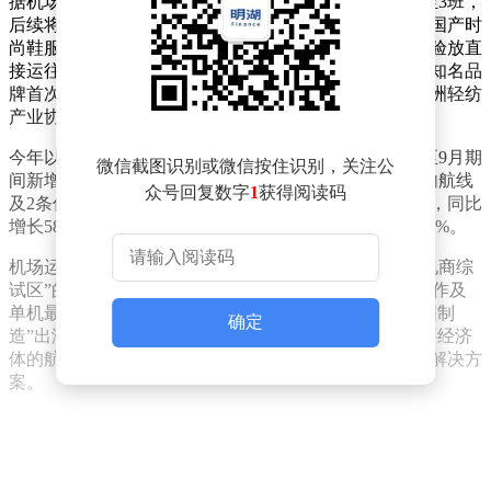
据机场方面介绍，该航线常态化运营后预计每周执行2至3班，
后续将根据市场需求逐步加密班次。首航航班载有62吨国产时
尚鞋服，这些货物在鄂州完成集货申报后，经海关快速验放直
接运往西班牙进行分销。值得注意的是，此次运输是某知名品
牌首次在湖北通过包机形式集运产品，对促进湖北与欧洲轻纺
产业协同发展具有重要意义。
今年以来，花湖机场货运网络持续扩容。数据显示，1至9月期
微信截图识别或微信按住识别，关注公
间新增24条货运航线，其中包括18条国际航线、4条国内航线
众号回复数字
1
获得阅读码
及2条低空货运航线。同期机场货邮吞吐量突破108万吨，同比
增长58%，其中国际货邮吞吐量达36万吨，增幅高达138%。
机场运营负责人表示，通过构建“109条货运航线+跨境电商综
试区”的立体化发展格局，叠加B型保税物流中心高效运作及
单机最快15分钟通关等优势，花湖机场正着力打造“中国制
确定
造”出海的高速通道。目前，该机场已形成覆盖全球主要经济
体的航空货运网络，为国内外企业提供高效便捷的物流解决方
案。