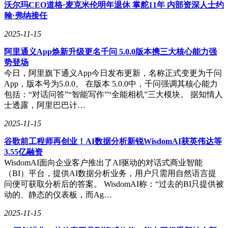
沃尔玛CEO道格·麦克米伦明年退休 掌舵11年 内部资深人士约
翰·弗纳接任
2025-11-15
阿里通义App焕新升级更名千问 5.0.0版本携三大核心能力强
势登场
今日，阿里旗下通义App今日发布更新，名称正式变更为千问
App，版本号为5.0.0。 在版本 5.0.0中，千问强调其核心能力
包括：“对话问答”“智能写作”“全能相机”三大模块。 据知情人
士透露，阿里巴巴计…
2025-11-15
谷歌前工程师再创业！AI数据分析新锐WisdomAI获英伟达等
3.55亿融资
WisdomAI面向企业客户推出了AI驱动的对话式商业智能
（BI）平台，提供AI数据分析业务，用户只需用自然语言提
问便可获取分析后的答案。 WisdomAI称：“过去的BI只提供被
动的、静态的仪表板，而Ag…
2025-11-15