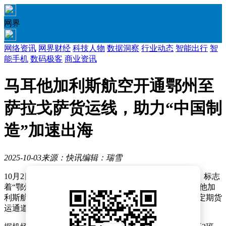
网界
网络资讯
网界财经
科技人物
数据洞察
行业动态
智能出行
智
能手机
数码极客
商业资讯
马耳他加利斯航空开通鄂州至
萨拉戈萨货运线，助力“中国制
造”加速出海
2025-10-03
来源：快讯
编辑：瑞雪
10月2日晚，一架A330全货机从鄂州花湖机场腾空而起，标志
着“鄂州-萨拉戈萨”国际货运航线正式开通。这条由马耳他加
利斯航空执飞的新航线，是花湖机场首条直飞西班牙的定期货
运通道，也是该机场累计开通的第109条货运航线。