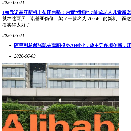
2026-06-03
199元诺基亚新机上架即售罄！内置“微聊”功能成老人儿童新宠
就在这两天，诺基亚偷偷上架了一款名为 200 4G 的新机..
看卖得太好了…
2026-06-03
阿里副总裁张凯夫离职投身AI创业，曾主导多项创新，
2026-06-03
初见Leion Hey2，其外观设计便颠覆了传统AR眼镜的“
场人无需担心“社死”——戴着它与老板汇报工作，旁人几乎察
耳后无酸胀，甚至无需频繁调整眼镜位置。
作为一款翻译眼镜，显示与拾音性能是核心。Leion Hey2采
时的持续翻译续航。其1500尼特的入眼亮度彻底解决了AR眼镜
刚需。