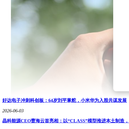
好达电子冲刺科创板：64岁刘平掌舵，小米华为入股共谋发展
2026-06-03
晶科能源CEO曹海云首亮相：以“CLASS”模型推进本土制造