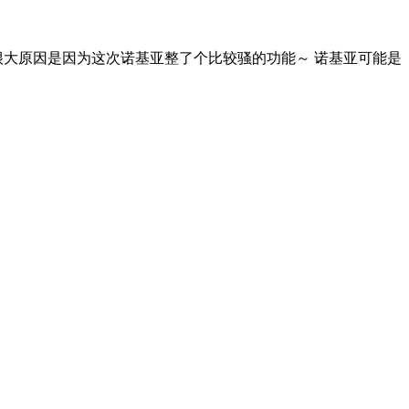
注意，很大原因是因为这次诺基亚整了个比较骚的功能～ 诺基亚可能是
9克的重量（约等于一颗鸡蛋），让它更像一副普通的光学眼镜。职
确保了长时间佩戴的舒适性：连续8小时使用后，鼻梁无压痕、
玄2800芯片，在保障算力的同时将功耗压至极低，实现单次充电8小
时字幕”“提词”“翻译”“双语畅聊”四大功能，操作逻辑直指用户