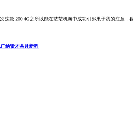
. 而这次这款 200 4G之所以能在茫茫机海中成功引起果子我的
现广纳贤才共赴新程
科技感”标签。磨砂质感的黑色镜腿、无棱角的商务镜框，搭配仅4
觉不到这是一台智能设备。钛金属鼻托与无极回弹铰链的组合，
用单光机双目的MicroLED+衍射光波导方案，搭配6nm工艺的恒
“室内看不清”的痛点，且无彩虹纹干扰。显示界面简洁，聚焦“实