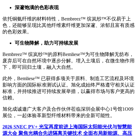
深邃饱满的色彩表现
依托铜氨纤维的材料特性，Bembreez™ 缤岚纱™不仅易于上
色，还能够呈现比其他纤维素纤维更加深邃、浓郁且富有质感
的色彩效果。
可生物降解，助力可持续发展
Bembreez™ 缤岚纱™的原料Bemliese™为可生物降解无纺布，
废弃后可在自然环境中逐步分解。埋入土壤后，在微生物作用
下，即可回归土壤，融入大自然。
此外，Bemliese™ 已获得多项关于原料、制造工艺流程及环境
影响方面的国际标准测试认证。旭化成始终严格遵守相关认证
标准，并持续推进可持续发展举措，以赢得市场与客户更高的
信赖。
旭化成诚邀广大客户及合作伙伴莅临深圳会展中心1号馆1O09
展位，一起体验革新型纤维材料带来的全新可能性。
2026 SNEC PV+ 光宝再度前进上海国际太阳能光伏与智慧能
源大会 聚焦光耦合先进隔离关键技术 全面布局新能源、高压