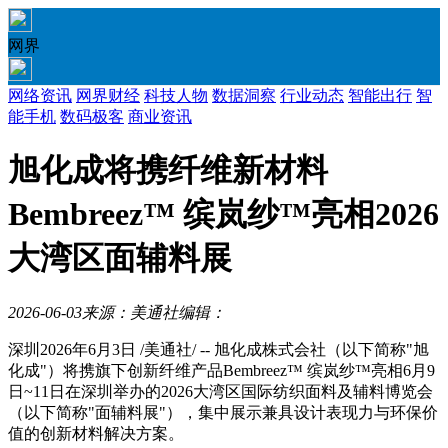
网界
网络资讯
网界财经
科技人物
数据洞察
行业动态
智能出行
智
能手机
数码极客
商业资讯
旭化成将携纤维新材料
Bembreez™ 缤岚纱™亮相2026
大湾区面辅料展
2026-06-03
来源：美通社
编辑：
深圳
2026年6月3日
/美通社/ -- 旭化成株式会社（以下简称"旭
化成"）将携旗下创新纤维产品Bembreez™ 缤岚纱™亮相6月9
日~11日在深圳举办的2026大湾区国际纺织面料及辅料博览会
（以下简称"面辅料展"），集中展示兼具设计表现力与环保价
值的创新材料解决方案。