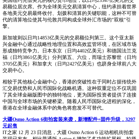
美国纽约凭借美元的核心货币地位，以日均23347亿美元的交
易额位居次席。作为全球美元交易清算中心，纽约承担着世界
各地美元交易最终收付、划拨和清算的关键职能，这种不可替
代的清算地位使其与伦敦共同构成全球外汇市场的"双核"引
擎。
新加坡则以日均14853亿美元的交易额位列第三。这个亚太新
兴金融中心通过战略性地理位置和高效监管环境，在区域市场
形成独特竞争力。日本东京（日均4402亿美元）和德国法兰克
福（日均3861亿美元）分列第五、六位，而瑞士苏黎世（日均
3705亿美元）和加拿大（日均2427亿美元）也跻身全球前八大
交易中心。
相较于其他核心金融中心，香港的突破性在于同时占据传统外
汇交易优势和人民币国际化战略机遇。这种双重定位不仅巩固
了其全球金融版图中的独特地位，更为国际投资者提供了连接
中国与全球市场的关键桥梁。随着人民币国际化进程的深化，
香港在全球金融体系中的角色将愈发不可替代。
大疆Osmo Action 6街拍套装来袭，新增配件+固件升级，3297
元起售
IT之家 12 月 23 日消息，大疆 Osmo Action 6 运动相机街拍套
装现已发布，相比普通版 Action 6 增加了多功能扩展框、拍摄