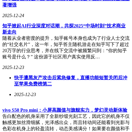
著增强
2025-12-24
知乎掀起AI行业深度对话潮，共探2025“中场时刻”技术商业
新走向
随着从业者密度的提升，知乎账号本身也成为了行业人士交流
的“社交名片”，这一年，知乎答主随机游走在知乎写下了超过
20万字的行业思考，并在线下交流中被频繁问到：“你的知乎
账号是什么？” 这份源于社区用户真实使用反…
2025-12-23
快手遭黑灰产攻击后紧急修复，直播功能短暂关闭后冲
至苹果免费榜第二
2025-12-23
vivo S50 Pro mini：小屏高颜值与旗舰实力，梦幻灵动新体验
告白配色的机身采用了全新纱缎光刻工艺，因此它的机身不仅
触感更加丝滑细腻，光泽感出众，而且转动间还能看到光影与
色彩在机身上的轻盈流转，动态美感满分！如果要在颜值和手