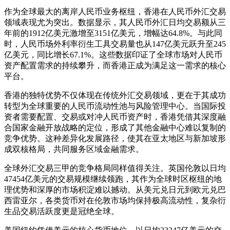
作为全球最大的离岸人民币业务枢纽，香港在人民币外汇交易
领域表现尤为突出。数据显示，其人民币外汇日均交易额从三
年前的1912亿美元激增至3151亿美元，增幅达64.8%。与此同
时，人民币场外利率衍生工具交易量也从147亿美元跃升至245
亿美元，同比增长67.1%。这些数据印证了全球市场对人民币
资产配置需求的持续攀升，而香港正成为满足这一需求的核心
平台。
香港的独特优势不仅体现在传统外汇交易领域，更在于其成功
转型为全球重要的人民币流动性池与风险管理中心。当国际投
资者需要配置、交易或对冲人民币资产时，香港凭借其深度融
合国家金融开放战略的定位，形成了其他金融中心难以复制的
竞争优势。这种差异化发展路径，使其在亚太地区与新加坡形
成双核格局，共同服务区域金融需求。
全球外汇交易三甲的竞争格局同样值得关注。英国伦敦以日均
47454亿美元的交易规模继续领跑，其作为全球时区枢纽的地
理优势和深厚的市场积淀难以撼动。从美元兑日元到欧元兑巴
西雷亚尔，各类货币对在伦敦市场均保持极高流动性，复杂衍
生品交易活跃度更是冠绝全球。