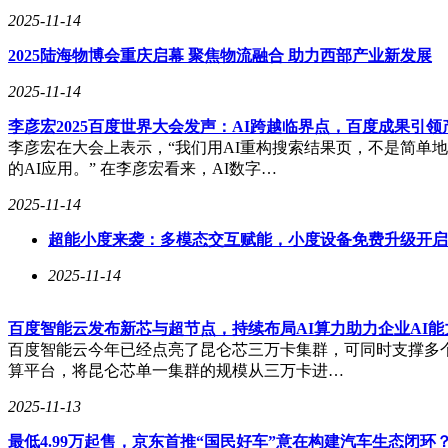
2025-11-14
2025陆海物博会重庆启幕 聚焦物流融合 助力西部产业新发展
2025-11-14
李彦宏2025百度世界大会发声：AI跨越临界点，百度成果引
李彦宏在大会上表示，“我们用AI重构搜索结果页，不是简单
的AI应用。” 在李彦宏看来，AI数字…
2025-11-14
超能小度来袭：多模态交互赋能，小度设备免费升级开启
2025-11-14
百度智能云发布新芯与超节点，持续布局AI算力助力企业AI能
百度智能云今年已经点亮了昆仑芯三万卡集群，可同时支撑多个
算平台，将昆仑芯单一集群的规模从三万卡进…
2025-11-13
最低4.99万起售，京东首推“国民好车”意在构建汽车生态闭环