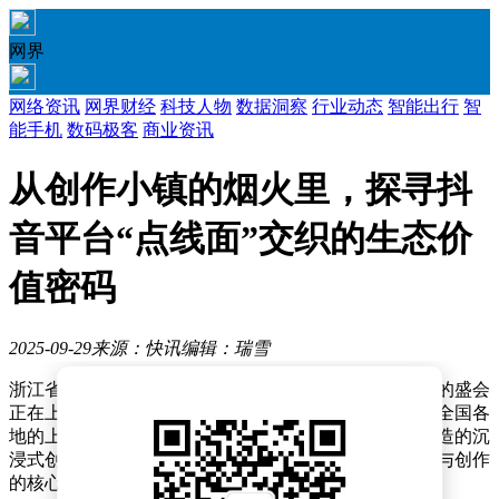
网界
网络资讯
网界财经
科技人物
数据洞察
行业动态
智能出行
智
能手机
数码极客
商业资讯
从创作小镇的烟火里，探寻抖
音平台“点线面”交织的生态价
值密码
2025-09-29
来源：快讯
编辑：瑞雪
浙江省嘉兴海宁市盐官潮乐之城，一场属于内容创作者的盛会
正在上演。2025抖音创作者大会在这里拉开帷幕，来自全国各
地的上万名创作者齐聚一堂，共同见证这座专为他们打造的沉
浸式创作小镇的诞生。三天时间里，小镇不仅成为交流与创作
的核心场所，更成为灵感迸发的舞台。