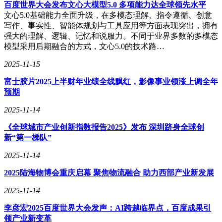
创作提供全方位支持。这种对个体创作者的赋能，贯穿于抖音
百度世界大会发布文心大模型5.0 多项能力达全球领先水平
的线上线下生态。通过技术支持和流量扶持，抖音致力于让每
文心5.0基础能力全面升级，在多模态理解、指令遵循、创意
个“点”都足够强大，从而构建起生生不息的内容生态。
写作、事实性、智能体规划与工具应用等方面表现突出，拥有
强大的理解、逻辑、记忆和说服力。不同于业界多数的多模态
“交流与共创”是小镇的另一大主题。2场精选开放麦、17位优
模型采用后期融合的方式，文心5.0的技术路…
质创作者的亲身分享、38场小镇交流会，为创作者搭建起沟通
的桥梁。在这里，非遗技艺与现代创作的融合思路被广泛讨
2025-11-15
论，新的创作主题不断涌现。思想碰撞间，“1+1>2”的效应持
续发酵，点与点之间的链接创造出无限可能。
富士胶片2025上半财年业绩全线飘红，影像事业领涨上调全年
预期
这种连接价值在线上生态中早已成为常态。抖音通过提供稀缺
拍摄场景、联动领域专家共创、对接优质资源，推动创作者跨
2025-11-14
界交流。跑酷与非遗技艺的结合，街舞与川剧美学的碰撞，让
《全球城市产业创新指数报告2025》发布 深圳跻身全球创
平台内容更加多元鲜活。这些案例证明，连接即创新，是破解
新“第一梯队”
同质化困局的关键。
2025-11-14
当被问及创作初衷时，创作者们的回答围绕着“对生活的热爱
与分享”展开。有人分享穿搭，有人记录美食，有人传递育儿
2025陆海物博会重庆启幕 聚焦物流融合 助力西部产业新发展
经验，有人分享钓鱼乐趣。正是这种对生活的尊重与热爱，构
成了抖音“记录美好生活”的核心理念。
2025-11-14
李彦宏2025百度世界大会发声：AI跨越临界点，百度成果引
在小镇设计中，这一理念得到充分体现。抖音业务垂类与合作
领产业新变革
伙伴打造的热点堂、奇妙特效市集、搜索超能站，组成“美好