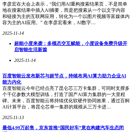
李彦宏在大会上表示，“我们用AI重构搜索结果页，不是简单
多元社区”；“美好生活小站”“心动市集”“清凉屋”则让逛展成
地在搜索结果中插入AI摘要，而是把搜索从一个以文字内容
为一场生活狂欢。这些设计看似是会议的“周边环节”，实则是
和链接为主的互联网应用，转化为一个以图片视频等富媒体内
对生活本质的深刻洞察。
容为主的AI应用。” 在李彦宏看来，AI数字…
官方数据显示，今年抖音优质内容播放量、播放时长同比分别
2025-11-14
提升160%、220%，优质内容播放时长是普通内容的17倍；创
作风格从200余种拓展至800余种。这些数据背后，是抖音
超能小度来袭：多模态交互赋能，小度设备免费升级开
从“流量导向”到“人本导向”的升级。创作者不再是“数据代
启智能生活新篇
号”，而是“鲜活的生活记录者”，这种模式提升了创作者的归
属感与内容真实性。
2025-11-14
在“小镇美好欢迎礼”当晚，一场震撼的无人机表演点亮夜空。
数千台无人机缓缓升空，与舞台灯光交相辉映。夜空中绽放的
百度智能云发布新芯与超节点，持续布局AI算力助力企业AI
花朵与寄语“一起去勇敢开出自己的花吧”，既是对创作者的鼓
能力内化
励，也是抖音生态价值的生动注脚。在多元化表达中，每个创
百度智能云今年已经点亮了昆仑芯三万卡集群，可同时支撑多
作者都能用记录与分享，绽放出属于自己的生命之花。
个千亿参数大模型训练，打造了国产AI算力集群的一大里程
碑。未来，百度智能云将持续优化软硬件协同效果，通过百舸
AI计算平台，将昆仑芯单一集群的规模从三万卡进…
2025-11-13
最低4.99万起售，京东首推“国民好车”意在构建汽车生态闭