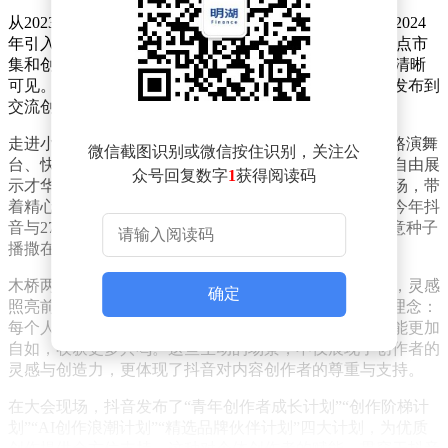
从2023年首次提出“线上生态线下感受场”的1.0版本，到2024
年引入创作者共创机制的2.0版本，再到今年新增全年热点市
集和创作者畅演舞台的3.0版本，“创作小镇”的进化轨迹清晰
可见。这不仅是空间形态的升级，更是抖音平台从内容发布到
交流创作，最终迈向生态共荣的生动写照。
走进小镇，随处可见为创作者量身定制的“创意留白”。路演舞
微信截图识别或微信按住识别，关注公
台、快闪空间、美好奇妙夜等场景，让每个创作者都能自由展
众号回复数字
1
获得阅读码
示才华。广场中央的创作者市集上，67位创作者轮番登场，带
着精心准备的灵感内容与观众互动。更令人瞩目的是，今年抖
音与27位创作者共同打造了10处“灵感共建装置”，将创意种子
播撒在小镇的每个角落。
木桥两侧，星星与花朵点缀其间，寓意创作者如蝶逐光，灵感
确定
照亮前行之路。名为“花开一席”的装置则传递着这样的理念：
每个人的灵感花园都独一无二，只有从心出发，创作才能更加
自如，收获更多共鸣。这些生动的场景，不仅展现了创作者的
灵感与创造力，更体现了抖音对内容创作者的尊重与支持。
在大会现场，抖音发布了“青年创作者成长计划”“创作阶梯计
划”“AI创作浪潮计划”“精选品牌伙伴计划”四大计划，为优质