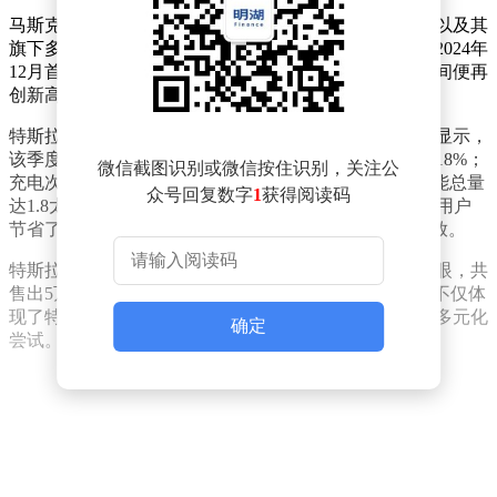
马斯克的财富激增主要得益于特斯拉股价的强劲反弹，以及其
旗下多家科技初创公司估值的同步提升。数据显示，自2024年
12月首次突破4000亿美元大关后，他的资产仅用数月时间便再
创新高，成为全球财富增长最快的商业领袖之一。
特斯拉近日公布了第三季度充电业务的运营数据。报告显示，
该季度全球超级充电网络新增4000个充电桩，同比增长18%；
微信截图识别或微信按住识别，关注公
充电次数达5400万次，同比增长31%；向车辆输送的电能总量
众号回复数字
1
获得阅读码
达1.8太瓦时，同比增长29%。特斯拉充电网络累计帮助用户
节省了8.42亿升汽油，相当于减少20亿千克二氧化碳排放。
特斯拉位于洛杉矶的超级充电站餐厅在第三季度表现亮眼，共
售出5万个“特斯拉汉堡”，日均销量约715个。这一数据不仅体
现了特斯拉在能源领域的扩张，也展现了其跨界业务的多元化
确定
尝试。