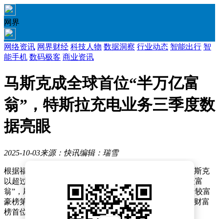
网界
网络资讯
网界财经
科技人物
数据洞察
行业动态
智能出行
智
能手机
数码极客
商业资讯
马斯克成全球首位“半万亿富
翁”，特斯拉充电业务三季度数
据亮眼
2025-10-03
来源：快讯
编辑：瑞雪
根据福布斯富豪榜最新数据，特斯拉首席执行官埃隆·马斯克
以超过5000亿美元的个人财富，成为全球首位“半万亿级富
翁”，刷新了人类财富积累的历史纪录。目前，他的身价较富
豪榜第二名的拉里·埃里森高出约1500亿美元，稳居全球财富
榜首位。