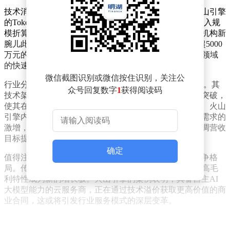
技术消费端的动态印证了市场热度。消息人士透露，火山引擎
的Token日均消耗量维持着近40%的月度增速，按当前收入规
模折算，日均消耗金额约3333万元。这一数据与第三方机构新
腕儿此前报道的AI短剧行业日消耗2亿元、工具类收入超5000
万元的规模形成相互印证，凸显出生成式AI技术在商业领域
的快速渗透。
微信截图识别或微信按住识别，关注公
行业分析师指出，Seedance 2.0的收入增长并非短期现象。其
众号回复数字
1
获得阅读码
技术架构在多模态交互、视频生成效率等核心指标上的突破，
使其在广告营销、内容创作等场景中展现出不可替代性。火山
引擎内部人士透露，随着企业级客户对定制化视频生成需求的
激增，模型调用量正呈现指数级上升趋势，这为持续上调营收
目标提供了底层支撑。
确定
值得注意的是，这种增长模式正在重塑云计算市场的竞争格
局。传统IaaS服务增长放缓的背景下，MaaS业务凭借其高毛
利特性成为新的增长极。火山引擎的案例表明，具备自主AI
大模型能力的云服务商，正在通过技术溢价获取更高价值的商
业合同，这或将引发行业服务模式的深层变革。