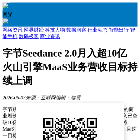
网界
网络资讯
网界财经
科技人物
数据洞察
行业动态
智能出行
智
能手机
数码极客
商业资讯
字节Seedance 2.0月入超10亿
火山引擎MaaS业务营收目标持
续上调
2026-06-03
来源：互联网
编辑：瑞雪
字节跳动旗下视频生成模型Seedance 2.0近期展现出强劲的商
业增长势头。据行业媒体智能涌现披露，该模型单月收入已突
破10亿元人民币大关，其爆发式增长直接推动火山引擎将
MaaS（模型即服务）业务年度营收目标上调至150亿元，且这
一目标仍在以月度为单位持续上修。