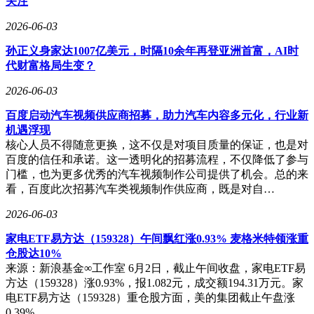
关注
2026-06-03
孙正义身家达1007亿美元，时隔10余年再登亚洲首富，AI时
代财富格局生变？
2026-06-03
百度启动汽车视频供应商招募，助力汽车内容多元化，行业新
机遇浮现
核心人员不得随意更换，这不仅是对项目质量的保证，也是对
百度的信任和承诺。这一透明化的招募流程，不仅降低了参与
门槛，也为更多优秀的汽车视频制作公司提供了机会。总的来
看，百度此次招募汽车类视频制作供应商，既是对自…
2026-06-03
家电ETF易方达（159328）午间飘红涨0.93% 麦格米特领涨重
仓股达10%
来源：新浪基金∞工作室 6月2日，截止午间收盘，家电ETF易
方达（159328）涨0.93%，报1.082元，成交额194.31万元。家
电ETF易方达（159328）重仓股方面，美的集团截止午盘涨
0.39%，…