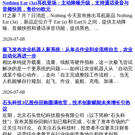
池，支持百瓦有线快充和55W无线快充。仿生振感X轴大马
Nothing Ear (3a)耳机登场：主动降噪升级，支持通话录音与
达、对称双扬声器、满级防水以及AI键等配置也一应俱全。
音频快照，售价99欧元
IT之家 7 月 7 日消息，Nothing 今天宣布推出耳机新品 Nothing
作为OPPO的子品牌，一加16此次在配置上毫不吝啬，似乎有
Ear (3a) ，新品定位介于 Ear (a) 和 Ear(3) 之间，提供主动降
意摆脱上一代一加15被网友调侃为"一减"的尴尬局面。业内人
噪、音频快照和通话录音功能，提供黑色、…
士分析，这可能与真我在国内市场表现低迷有关，OPPO可能
将更多资源倾斜至一加品牌，以应对小米等竞争对手的挑战。
2026-07-08
值得一提的是，OPPO自身仍坚持双芯策略，其旗舰机型将继
极飞发布农业机器人新系统：从单点作业到全流程自主，农业
续搭载联发科天玑9600处理器。
自动化再进一步
然而，一加16也面临一个不容忽视的问题——价格。自今年3
相比单纯提升载重、流量、续航等硬件指标，这一次极飞尝试
月以来，国产手机市场经历两轮涨价潮，一加品牌在此期间涨
解决的是一个更系统的问题——如何让农业机器人从「自动完
价幅度较大。有消息称，一加16的起售价将远高于上一代机
成某个核心动作」，走向「自主完成整段工作流程」。 当无
型，3999元的起售价已无可能，甚至可能上涨1000元以上，有
人机能够自行规划、起飞、作业、返航、充电、加液…
猜测认为其起步价或将上涨1500元。
2026-07-08
石头科技3亿股份回购圆满收官，技术创新赋能未来增长引热
议
近期，北京石头世纪科技股份有限公司（以下简称“石头科
技”）宣布其股份回购计划已顺利完成，引发了资本市场的广
泛关注与讨论。 在关注石头科技时，投资者不仅要关注财务
指标，还需综合考量其在行业中的竞争地位和技术创新…