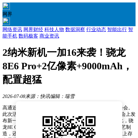
网界
网络资讯
网界财经
科技人物
数据洞察
行业动态
智能出行
智
能手机
数码极客
商业资讯
2纳米新机一加16来袭！骁龙
8E6 Pro+2亿像素+9000mAh，
配置超猛
2026-07-08
来源：快讯
编辑：瑞雪
高通近日正式宣布，将于9月22日至24日举办年度技术峰会。
此次活动备受关注，因为外界普遍预期高通将在此次峰会上发
布新一代旗舰处理器骁龙8E Gen6系列。与前代产品相比，骁
龙8E Gen6系列迎来重大升级，不仅采用台积电2纳米工艺制
造，还将首次推出标准版和Pro版两个版本，两者在性能上存