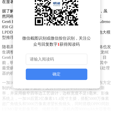
在显著差异。
据了解，骁龙8E Gen6可视为骁龙8E Gen5的工艺升级版，虽
然同样采用2纳米工艺，但性能提升并不明显。而骁龙8E
Gen6 Pro才是此次发布的真正亮点，该处理器不仅搭载Adreno
850 GPU，还配备了18MB专属图形缓存，并独家支持
LPDDR6内存。其峰值带宽、光追渲染能力以及端侧本地大模
型推理能力均达到行业领先水平。
微信截图识别或微信按住识别，关注公
众号回复数字
1
获得阅读码
随着高通新处理器的发布，各大手机厂商的新机发布策略也发
生调整。据悉，多数厂商的标准版和Pro版机型将无缘骁龙8E
Gen6 Pro，转而采用骁龙8E Gen6或上一代骁龙8E Gen5。目
前，明确将搭载骁龙8E Gen6 Pro的机型仅有少数几款，其中
最受瞩目的是小米18 Pro Max。与此同时，另一款搭载该处理
器的机型——一加16也浮出水面。
确定
一加16在配置上可谓诚意满满。外观方面，该机首发京东方定
制的6.78英寸超窄直屏，支持1.5K分辨率和185Hz超高刷新
率，并采用极窄四等边工艺设计，边框宽度不足1毫米。影像
系统上，一加16后置2亿像素1/1.4英寸主摄，搭配5000万像素
超广角镜头和5000万像素潜望长焦镜头，同时搭载OPPO同款
LUMO凝光影像系统。续航方面，该机内置9000mAh大容量电