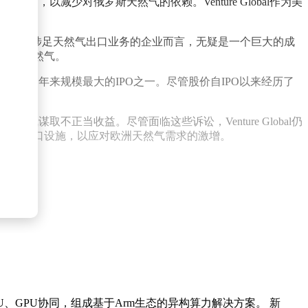
以减少对俄罗斯天然气的依赖。Venture Global作为美
于一家四年前还未涉足天然气出口业务的企业而言，无疑是一个巨大的成
美国液化天然气。
能源行业多年来规模最大的IPO之一。尽管股价自IPO以来经历了
售天然气谋取不正当收益。尽管面临这些诉讼，Venture Global仍
天然气出口设施，以应对欧洲天然气需求的激增。
U、GPU协同，组成基于Arm生态的异构算力解决方案。 新