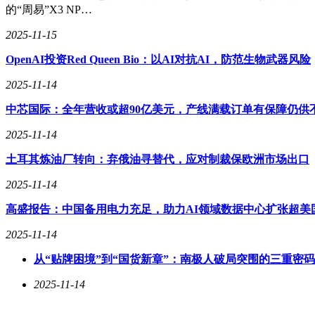
的“周易”X3 NP…
2025-11-15
OpenAI投资Red Queen Bio：以AI对抗AI，防范生物武器风险
2025-11-14
中芯国际：全年营收或超90亿美元，产线满载订单有保障仍供
2025-11-14
土耳其炼油厂转向：弃俄油寻替代，应对制裁保欧洲市场出口
2025-11-14
高盛报告：中国备用电力充足，助力AI领域数据中心扩张超美
2025-11-14
从“贴牌困境”到“国货新章”：南极人破局突围的三重密码
2025-11-14