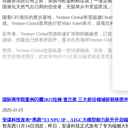
在融资消息公布之前，美国与欧盟刚刚达成了一项贸易协议。根据协
国液化天然气出口商的佼佼者，无疑将从中受益匪浅。
随着CP2项目的逐步落地，Venture Global有望超越C
就。Venture Global首席执行官Mike Sabel表示，
近年来，Venture Global凭借快速扩张和积极融资，已
波动，但最近已经有所回升，显示出市场对Venture Global未
然而，Venture Global也面临着一些法律挑战。目前，该公司正
然坚持推进项目，此次宣布的151亿美元融资就是其坚定决心
国际商学院案例闪耀2025拉姆·查兰奖 三大前沿领域斩获殊荣并
2025-11-15
安谋科技发布“周易”X3 NPU IP，AIGC大模型能力跃升开启
智东西11月14日消息，昨日，安谋科技正式发布了专为端侧大模型