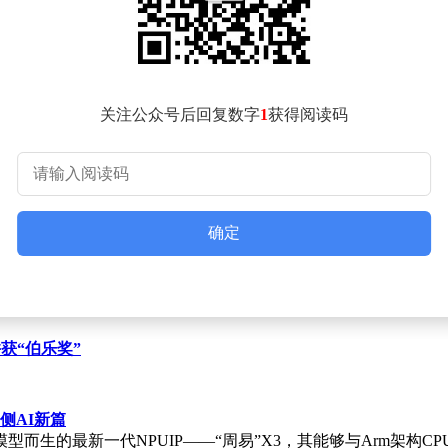
议内容，欧盟将在未来三年内购买价值7500亿美元的美国能源产品，
heniere，成为美国最大的液化天然气出口商。这一历史性跨越对
该项目将由公司及其股东全资拥有，预计将于2027年开始向全球供应可靠的
关注公众号后回复数字
1
获得阅读码
在全球天然气出口商行列中崭露头角。今年早些时候，该公司还完成了
来发展的信心。
与多家大客户进行仲裁，这些公司指责Venture Global通过直接销
的体现。在此之前，该公司已经筹集了数十亿美元用于建设液化
确定
获“伯乐奖”
端侧AI新篇
而生的最新一代NPUIP——“周易”X3，其能够与Arm架构CP