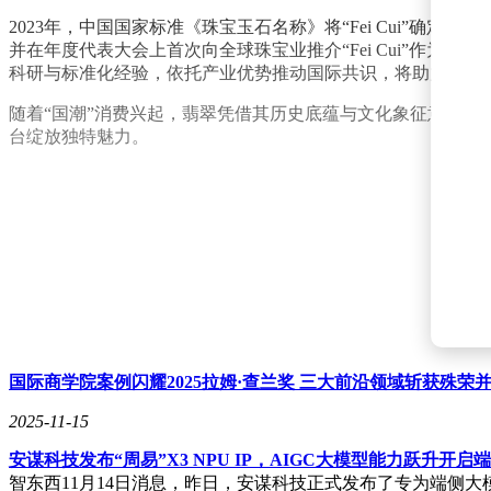
2023年，中国国家标准《珠宝玉石名称》将“Fei Cui”确定
并在年度代表大会上首次向全球珠宝业推介“Fei Cui”作
科研与标准化经验，依托产业优势推动国际共识，将助力全球
随着“国潮”消费兴起，翡翠凭借其历史底蕴与文化象征意义
台绽放独特魅力。
国际商学院案例闪耀2025拉姆·查兰奖 三大前沿领域斩获殊荣并
2025-11-15
安谋科技发布“周易”X3 NPU IP，AIGC大模型能力跃升开启
智东西11月14日消息，昨日，安谋科技正式发布了专为端侧大模型