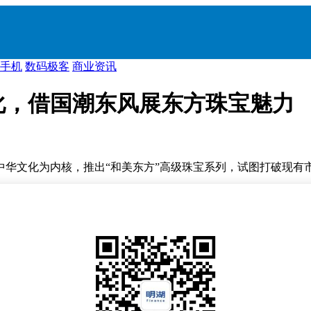
手机
数码极客
商业资讯
化，借国潮东风展东方珠宝魅力
华文化为内核，推出“和美东方”高级珠宝系列，试图打破现有
臻品文化展，通过私人鉴赏会、文化论坛等形式，集中展示以翡翠为
场潜力正被重新定义。
模达980亿元，其中翡翠消费成为年轻群体高品质消费的代表。《
5年第二季度（4至6月），其翡翠产品销售额同比翻倍，印证了这
翠元素。例如，与潮牌CLOT、故宫博物院合作推出的联名系列
市场有望突破命名混乱、标准不一的瓶颈，实现更透明的交易环