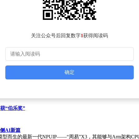
为翡翠的英文名称，为国际标准化奠定基础。2024年，世界珠宝联合
为国际通用名称。珠宝国检集团技术研发部主任苏隽参与编制工作，她
消费者理解翡翠的文化价值。
，逐渐成为高端消费市场的宠儿。行业专家认为，从命名统一到标
关注公众号后回复数字
1
获得阅读码
确定
获“伯乐奖”
端侧AI新篇
而生的最新一代NPUIP——“周易”X3，其能够与Arm架构CP