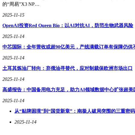
的“周易”X3 NP…
2025-11-15
OpenAI投资Red Queen Bio：以AI对抗AI，防范生物武器风险
2025-11-14
中芯国际：全年营收或超90亿美元，产线满载订单有保障仍供
2025-11-14
土耳其炼油厂转向：弃俄油寻替代，应对制裁保欧洲市场出口
2025-11-14
高盛报告：中国备用电力充足，助力AI领域数据中心扩张超美
2025-11-14
从“贴牌困境”到“国货新章”：南极人破局突围的三重密码
2025-11-14