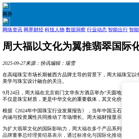
网界
网络资讯
网界财经
科技人物
数据洞察
行业动态
智能出行
智能
周大福以文化为翼推翡翠国际
2025-09-27
来源：快讯
编辑：瑞雪
在高端珠宝市场长期被西方品牌主导的背景下，周大福珠宝以中
美学与珠宝设计融合的关注。
9月24日，周大福在北京前门文华东方酒店举办“天圆地方”
不仅是珠宝材质，更是中华文化的重要载体，其文化价值与市
根据《2024年中国珠宝行业发展报告》，当年中国玉石市场规
内涵与投资属性共同推动了市场增长。周大福财报显示，202
为扩大翡翠文化的国际影响力，周大福在多个产品系列中应用翡
品牌董事总经理黄绍基表示，通过标准化与国际化推动，翡翠