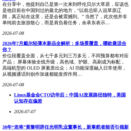
在分享中，他提到自己是第一次来到呼伦贝尔大草原，应该也
是他目前在中国到过的最北的地方，“以前总听人说草原辽
阔，真正站在这里，还是会被震撼到。” 当然了，此次他并非
单纯前去旅游散心，而是肩负着任务，余承东表示…
2026-07-08
2026年7月戴尔轻薄本新品全解析：多场景覆盖，哪款最适合
你？
价位段覆盖全面，从七千多元到三万多元，不同预算都有对应
产品； 屏幕体验全线升级，高色域、护眼、高刷成为标配，
高端机型的 OLED 屏素质出众；AI 功能深度融入日常使用，
从视频通话到创作加速都能发挥作用…
2026-07-08
Linux基金会CTO访华后：中国AI发展路径独特，美国
认知存在偏差
2026-07-07
30年“老将”黄黎明辞任光明乳业董事长，新掌舵者能否引领新