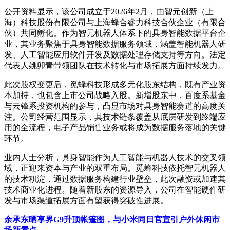
公开资料显示，该公司成立于2026年2月，由智元创新（上
海）科技股份有限公司与上海蜂合睿力科技合伙企业（有限合
伙）共同孵化。作为智元机器人体系下的具身智能数据平台企
业，其业务聚焦于具身智能数据服务领域，涵盖智能机器人研
发、人工智能应用软件开发及数据处理存储支持等方向。法定
代表人姚卯青带领团队在技术转化与市场拓展方面持续发力。
此次股权变更后，觅蜂科技形成多元化股东结构，既有产业资
本加持，也包含上市公司战略入股。新增股东中，百度系基金
与云锋系投资机构的参与，凸显市场对具身智能赛道的高度关
注。公司经营范围显示，其技术链条覆盖从底层研发到终端应
用的全流程，电子产品销售业务或将成为数据服务落地的关键
环节。
业内人士分析，具身智能作为人工智能与机器人技术的交叉领
域，正迎来资本与产业的双重布局。觅蜂科技依托智元机器人
的技术积淀，通过数据服务构建行业壁垒，此次融资或加速其
技术商业化进程。随着新股东的资源导入，公司在智能硬件研
发与市场渠道拓展方面有望获得突破性进展。
余承东晒享界G9升顶帐篷图，与小米同日官宣引户外休闲市