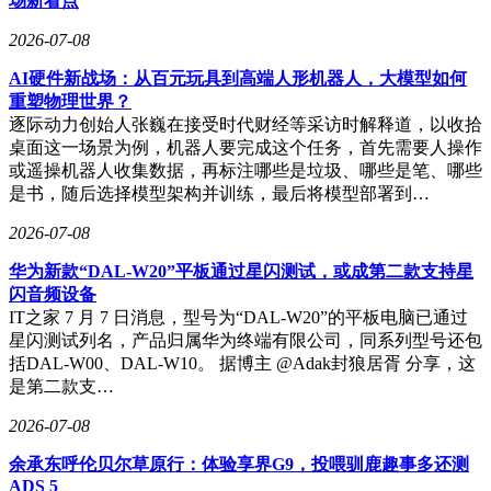
场新看点
2026-07-08
AI硬件新战场：从百元玩具到高端人形机器人，大模型如何
重塑物理世界？
逐际动力创始人张巍在接受时代财经等采访时解释道，以收拾
桌面这一场景为例，机器人要完成这个任务，首先需要人操作
或遥操机器人收集数据，再标注哪些是垃圾、哪些是笔、哪些
是书，随后选择模型架构并训练，最后将模型部署到…
2026-07-08
华为新款“DAL-W20”平板通过星闪测试，或成第二款支持星
闪音频设备
IT之家 7 月 7 日消息，型号为“DAL-W20”的平板电脑已通过
星闪测试列名，产品归属华为终端有限公司，同系列型号还包
括DAL-W00、DAL-W10。 据博主 @Adak封狼居胥 分享，这
是第二款支…
2026-07-08
余承东呼伦贝尔草原行：体验享界G9，投喂驯鹿趣事多还测
ADS 5