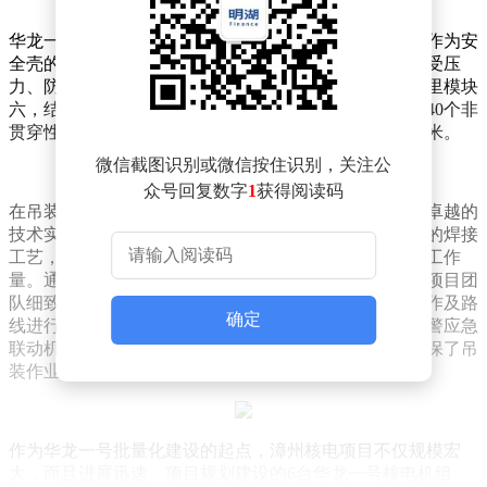
华龙一号核电技术中的反应堆厂房安全壳钢衬里筒体，作为安
全壳的核心构成部分，承担着在极端设计基准事故下承受压
力、防止放射性物质外泄的关键职责。此次吊装的钢衬里模块
六，结构复杂，由筒体第10段、10个贯穿性锚固件以及40个非
贯穿性贯穿件组合而成，其筒体外径巨大，达到了约47米。
微信截图识别或微信按住识别，关注公
众号回复数字
1
获得阅读码
在吊装作业的实施过程中，漳州核电项目团队展现出了卓越的
技术实力与严谨的工作态度。他们创新性地采用了先进的焊接
工艺，确保了焊缝外观的高质量成型，减少了后续打磨工作
量。通过多次深入的专题讨论、技术研讨与技术交底，项目团
队细致梳理出了50余项先决条件清单，并提前对吊装动作及路
确定
线进行了模拟与反复演练。同时，他们还建立了气象预警应急
联动机制，对吊装作业的全过程进行了精细化管控，确保了吊
装作业的安全与可控。
作为华龙一号批量化建设的起点，漳州核电项目不仅规模宏
大，而且进展迅速。项目规划建设的6台华龙一号核电机组