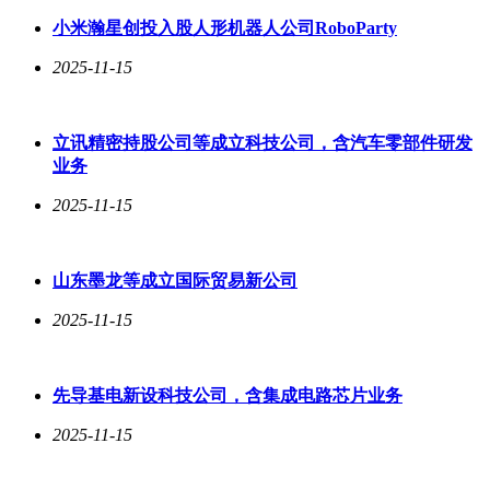
中，1号机组已顺利投入商业运行，2号机组也计划在今年第四
小米瀚星创投入股人形机器人公司RoboParty
季度实现商业运行。3号与4号机组已在2024年开工建设，而5
号与6号机组的前期工作也在稳步推进之中。这一系列成就不
2025-11-15
仅彰显了我国在核电技术领域的雄厚实力，也为全球核电事业
的发展贡献了中国智慧与中国力量。
立讯精密持股公司等成立科技公司，含汽车零部件研发
业务
2025-11-15
山东墨龙等成立国际贸易新公司
2025-11-15
先导基电新设科技公司，含集成电路芯片业务
2025-11-15