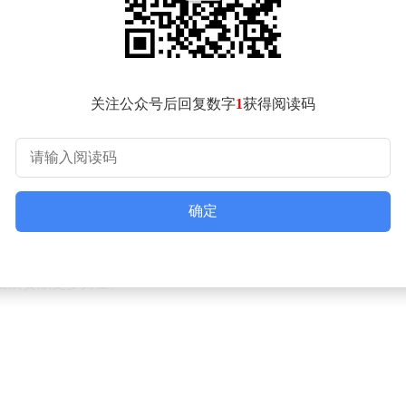
在技术水平、产品性能、软件生态等方面仍存在明显差距。特别是
短期内难以突破国际巨头构筑的市场壁垒。
产品的综合性能及稳定性要求极高，采购决策高度市场化。尽管
此国产GPU产品导入较慢，商业化进程相对迟缓。
关注公众号后回复数字
1
获得阅读码
。虽然国产GPU具备兼容CUDA的理论基础及路径可行性，但
前景仍不容忽视。自成立以来，沐曦仅用了3年时间就实现了规模化
投入持续加大，累计研发投入已达24.66亿元。
确定
所受理，拟募资39.04亿元用于补充研发及产业化资金。随着国
发展贡献更多力量。