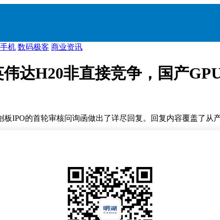
手机
数码极客
商业资讯
伟达H20非直接竞争，国产GP
创板IPO的首轮审核问询函做出了详尽回复。回复内容覆盖了从
明确指出，其与英伟达的主要客户群体存在显著差异，不构成直
00芯片有所降低，主要面向互联网厂商等特定需求客户。而沐曦
平台等为主。
，而最新一代曦云C600系列产品的性能更是领先于英伟达H20，
的FP8低精度计算单元，在人工智能计算场景中具有显著优势。