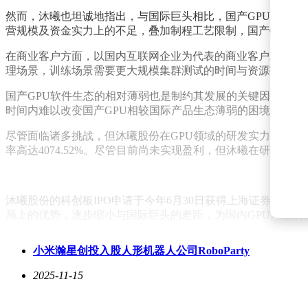
然而，沐曦也坦诚地指出，与国际巨头相比，国产GPU厂商
营规模及资金实力上的不足，叠加制程工艺限制，国产GPU在
在商业客户方面，以国内互联网企业为代表的商业客户对GPU
理场景，训练场景需要更大规模集群测试的时间与资源投入，因
国产GPU软件生态的相对薄弱也是制约其发展的关键因素之一
时间内难以改变国产GPU相较国际产品生态薄弱的困境。
尽管面临诸多挑战，但沐曦股份在GPU领域的研发实力和市场
率高达4074.52%。尽管目前尚未实现盈利，但沐曦在研发上的
沐曦股份的科创板IPO申请于今年6月30日获得上海证券交易
局上的优势，逐步缩小与国际巨头的差距，为国内GPU产业的
小米瀚星创投入股人形机器人公司RoboParty
2025-11-15