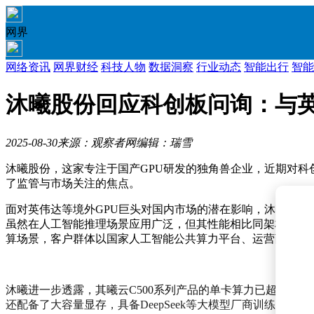
网界
网络资讯
网界财经
科技人物
数据洞察
行业动态
智能出行
智能
沐曦股份回应科创板问询：与英
2025-08-30
来源：观察者网
编辑：瑞雪
沐曦股份，这家专注于国产GPU研发的独角兽企业，近期对科
了监管与市场关注的焦点。
面对英伟达等境外GPU巨头对国内市场的潜在影响，沐曦股份
虽然在人工智能推理场景应用广泛，但其性能相比同架构的H1
算场景，客户群体以国家人工智能公共算力平台、运营商智算
沐曦进一步透露，其曦云C500系列产品的单卡算力已超过H20
还配备了大容量显存，具备DeepSeek等大模型厂商训练所需