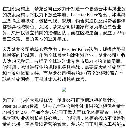
在组织架构上，梦龙公司正致力于打造一个更适合冰淇淋业务
的决策架构，将权力下放至本地。Peter ter Kulve指出，冰淇淋
业务高度地域化，包括气候、规划、销售渠道以及消费者群体
都极具地域特色。为此，梦龙公司以国家市场为单位整合业
务，总部仅设立精简的治理团队，而在区域层面，设立了23个
自主决策、自负盈亏的业务单元。
谈及梦龙公司的核心竞争力，Peter ter Kulve认为，规模优势是
其最深的护城河。作为全球最大的冰淇淋企业，梦龙公司年收
入达79亿欧元，占据了全球冰淇淋零售市场21%的价值份额。
他强调，冰淇淋行业的规模化极具挑战，需要庞大的分销资产
和全冷链体系支持。而梦龙公司拥有的300万个冰柜和遍布全
球的分销网络，正是其难以被超越的优势。
为了进一步扩大规模优势，梦龙公司正重启冰柜扩张计划。
Peter ter Kulve透露，过去几年联合利华冰淇淋的冰柜保有量年
均减少约2%，但如今梦龙公司正致力于优化冰柜配置，将其
视为驱动业务增长的核心动力。他强调，冰柜的投放不仅是数
量的比拼，更是后续运营的较量。梦龙公司正利用人工智能技