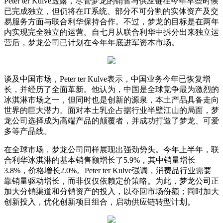
Peter ter Kulve透露，尽管梦龙的销售与供应链在今年早些时候
已完成独立，但仍将在IT系统、部分不可分割的实体资产及交
易服务方面与联合利华保持合作。不过，梦龙的目标是在两年
内实现完全独立的运营。自七月从联合利华中拆分出来独立运
营后，梦龙公司已计划在今年年底进军资本市场。
谈及中国市场，Peter ter Kulve表示，中国业务今年已恢复增
长，并经历了全面革新。他认为，中国是全球竞争最为激烈的
冰淇淋市场之一，但同时也是创新的源泉，本土产品具备走向
世界的巨大潜力。面对本土乳企占据行业半壁江山的局面，梦
龙公司选择成为高端产品的颠覆者，并成功打造了梦龙、可爱
多等产品线。
在全球市场，梦龙公司同样展现出强劲势头。今年上半年，联
合利华冰淇淋的基本销售额增长了5.9%，其中销量增长
3.8%，价格增长2.0%。Peter ter Kulve强调，消费品行业需要
靠销量驱动增长，而非仅仅依赖定价策略。为此，梦龙公司正
加大分销渠道和分销资产的投入，以夺回市场份额；同时加大
创新投入，优化创新项目组合，启动供应链转型计划。