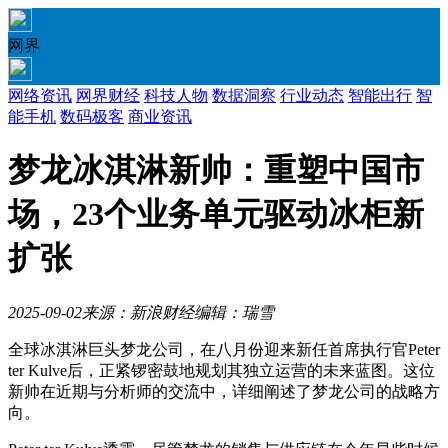
网界
网络资讯
网界财经
科技人物
数据洞察
行业动态
智能出行
智
能手机
数码极客
商业资讯
梦龙冰淇淋新帅：重塑中国市
场，23个业务单元驱动冰柜新
扩张
2025-09-02
来源：新浪财经
编辑：瑞雪
全球冰淇淋巨头梦龙公司，在八月份迎来新任首席执行官Peter
ter Kulve后，正紧锣密鼓地规划其独立运营的未来蓝图。这位
新帅在近期与分析师的交流中，详细阐述了梦龙公司的战略方
向。