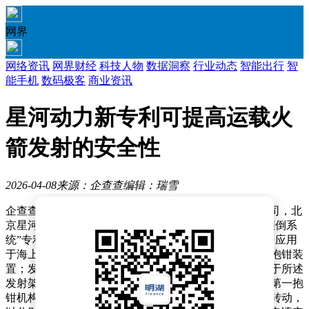
网界
网络资讯
网界财经
科技人物
数据洞察
行业动态
智能出行
智
能手机
数码极客
商业资讯
星河动力新专利可提高运载火
箭发射的安全性
2026-04-08
来源：企查查
编辑：瑞雪
企查查APP显示，近日，安徽星河动力装备科技有限公司，北
京星河动力装备科技有限公司“运载火箭发射台以及防倾倒系
统”专利公布。企查查专利摘要显示，该运载火箭发射台应用
于海上运载火箭发射，包括发射台台体、发射架和紧急抱钳装
置；发射架的底部设于发射台台体上；紧急抱钳装置设于所述
发射架的顶部，紧急抱钳装置包括设于同一水平面内的第一抱
钳机构和第二抱钳机构，紧急抱钳装置用于在水平面内转动，