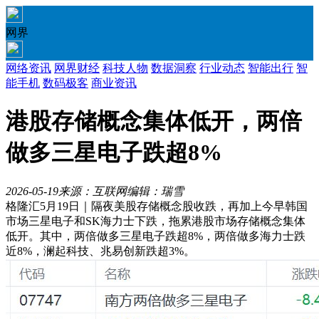
网界
网络资讯
网界财经
科技人物
数据洞察
行业动态
智能出行
智
能手机
数码极客
商业资讯
港股存储概念集体低开，两倍
做多三星电子跌超8%
2026-05-19
来源：互联网
编辑：瑞雪
格隆汇5月19日｜隔夜美股存储概念股收跌，再加上今早韩国
市场三星电子和SK海力士下跌，拖累港股市场存储概念集体
低开。其中，两倍做多三星电子跌超8%，两倍做多海力士跌
近8%，澜起科技、兆易创新跌超3%。