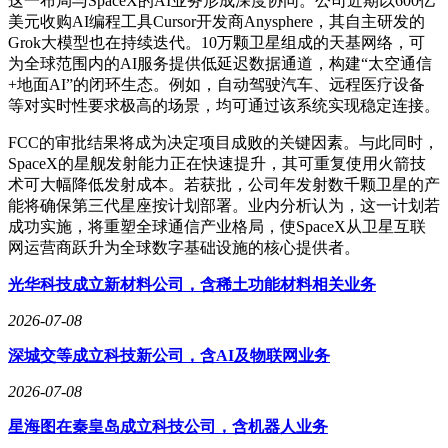
这一布局与SpaceX的AI业务形成深度协同。公司近期以600亿
美元收购AI编程工具Cursor开发商Anysphere，其自主研发的
Grok大模型也在持续迭代。10万颗卫星组成的天基网络，可
为全球范围内的AI服务提供低延迟数据通道，构建“太空通信
+地面AI”的闭环生态。例如，自动驾驶汽车、远程医疗设备
等对实时性要求极高的场景，均可通过该系统实现稳定连接。
FCC的审批结果将成为决定项目成败的关键因素。与此同时，
SpaceX的星舰发射能力正在快速提升，其可重复使用火箭技
术可大幅降低发射成本。若获批，公司年发射数千颗卫星的产
能将确保第三代星座按计划部署。业内分析认为，这一计划若
成功实施，将重塑全球通信产业格局，使SpaceX从卫星互联
网运营商跃升为全球数字基础设施的核心提供者。
光华科技成立新材料公司，含稀土功能材料相关业务
2026-07-08
深城交等成立科技新公司，含AI及物联网业务
2026-07-08
星海图在秦皇岛成立科技公司，含机器人业务