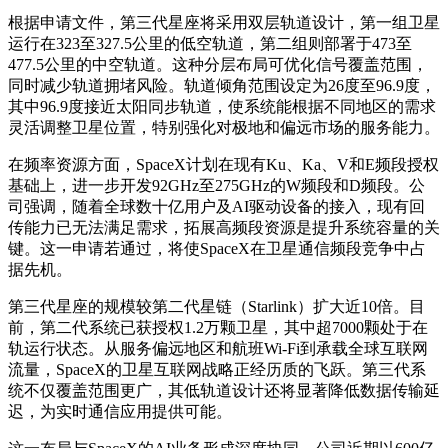
根据申请文件，第三代星座将采用双层轨道设计，第一组卫星
运行在323至327.5公里的低空轨道，第二组则部署于473至
477.5公里的中空轨道。这种分层布局可优化信号覆盖范围，
同时减少轨道拥堵风险。轨道倾角范围设定为26度至96.9度，
其中96.9度接近太阳同步轨道，使系统能根据不同地区的需求
灵活调整卫星位置，特别强化对极地和偏远市场的服务能力。
在频率资源方面，SpaceX计划在现有Ku、Ka、V和E频段授权
基础上，进一步开发92GHz至275GHz的W频段和D频段。公
司强调，随着全球数十亿用户及AI驱动设备的接入，现有回
传能力已无法满足需求，拓展高频段资源是提升系统容量的关
键。这一申请若通过，将使SpaceX在卫星通信频段竞争中占
据先机。
第三代星座的规模较第二代星链（Starlink）扩大近10倍。目
前，第二代系统已获授权1.2万颗卫星，其中超7000颗处于在
轨运行状态。从服务偏远地区和航班Wi-Fi到承载全球互联网
流量，SpaceX的卫星互联网战略正经历质的飞跃。第三代系
统不仅覆盖范围更广，其低轨道设计还将显著降低数据传输延
迟，为实时通信应用提供可能。