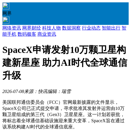
网界
网络资讯
网界财经
科技人物
数据洞察
行业动态
智能出行
智
能手机
数码极客
商业资讯
SpaceX申请发射10万颗卫星构
建新星座 助力AI时代全球通信
升级
2026-07-08
来源：快讯
编辑：瑞雪
美国联邦通信委员会（FCC）官网最新披露的文件显示，
SpaceX公司已正式提交申请，寻求批准其发射并运营由10万
颗卫星组成的第三代（Gen3）卫星星座。这一计划若获批，
将标志着全球通信基础设施迎来重大变革，SpaceX旨在通过
该系统构建AI时代的全球通信底座。