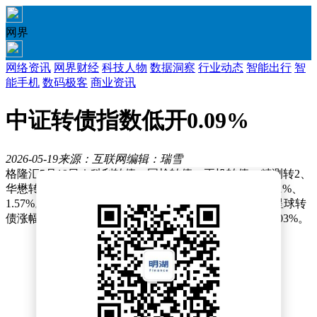
网界
网络资讯
网界财经
科技人物
数据洞察
行业动态
智能出行
智
能手机
数码极客
商业资讯
中证转债指数低开0.09%
2026-05-19
来源：互联网
编辑：瑞雪
格隆汇5月19日｜科利转债、国检转债、正帆转债、精测转2、
华懋转债跌幅居前，分别跌3.66%、3.18%、1.78%、1.71%、
1.57%。福新转债、声迅转债、严牌转债、赛特转债、星球转
债涨幅居前，分别涨7.32%、6.96%、3.84%、3.29%、3.03%。