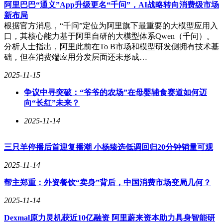
阿里巴巴“通义”App升级更名“千问”，AI战略转向消费级市场
130,000美元，而首席数字官的薪资则高达280,000美元。
新布局
根据官方消息，“千问”定位为阿里旗下最重要的大模型应用入
工程与制造行业同样呈现出多样化的薪酬水平，土木与结构类
口，其核心能力基于阿里自研的大模型体系Qwen（千问）。
岗位的年薪平均在120,000至180,000美元之间，电气类岗位的
分析人士指出，阿里此前在To B市场和模型研发侧拥有技术基
年薪则在95,000至137,500美元之间。在金融与会计领域，应付
础，但在消费端应用分发层面还未形成…
账款和应收账款类岗位的薪资范围在77,000至173,000美元之
间，而首席财务官的薪资则高达350,000美元。
2025-11-15
争议中寻突破：“爷爷的农场”在母婴辅食赛道如何迈
向“长红”未来？
人力资源行业中，员工关系类岗位的年薪在90,000至120,000美
元之间，健康与安全类岗位的薪资则在80,000至180,000美元之
2025-11-14
间。在法律与合规领域，合规经理的薪资因经验和领域不同而
异，范围在85,000至277,500美元之间，内部律师的薪资也因经
三只羊停播后首迎复播潮 小杨臻选低调回归20分钟销量可观
验和行业差异而有所不同。
2025-11-14
市场营销与代理机构、采矿能源和资源、办公支持、采购供应
链与物流、销售以及技术等行业也提供了详细的岗位薪酬范
帮主郑重：外资餐饮“卖身”背后，中国消费市场变局几何？
围，并为招聘和求职提供了相关指引。这些详尽的数据不仅有
助于求职者更好地了解市场薪酬水平，也为雇主在制定薪酬策
2025-11-14
略时提供了重要参考。
Dexmal原力灵机获近10亿融资 阿里蔚来资本助力具身智能研