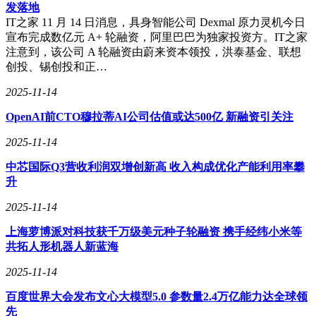
发落地
IT之家 11 月 14 日消息，具身智能公司 Dexmal 原力灵机今日
宣布完成数亿元 A+ 轮融资，阿里巴巴为独家投资方。IT之家
注意到，该公司 A 轮融资由蔚来资本领投，洪泰基金、联想
创投、锡创投和正…
2025-11-14
OpenAI前CTO穆拉蒂AI公司估值或达500亿 新融资引关注
2025-11-14
中芯国际Q3营收利润双增创新高 收入构成优化产能利用率攀
升
2025-11-14
上海萝博派对科技获千万级美元种子轮融资 携手经纬小米等
共拓人形机器人新蓝海
2025-11-14
百度世界大会发布文心大模型5.0 参数量2.4万亿能力达全球领
先