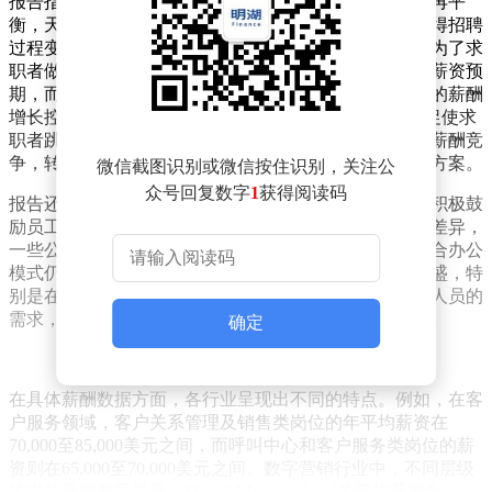
报告指出，2024年澳大利亚就业市场经历了一次显著的再平
衡，天平逐渐倾向雇主一方。申请职位的人数激增，使得招聘
过程变得更加挑剔与选择性。在这样的背景下，薪酬成为了求
职者做决定时的核心考量因素。生活成本的上升推高了薪资预
期，而企业在平衡需求与财务审慎之间，选择将新岗位的薪酬
增长控制在10%至15%的范围内，尽管如此，这仍然是促使求
职者跳槽的主要因素。值得注意的是，企业减少了恶性薪酬竞
争，转而侧重于提供包含灵活性与职业发展机会的薪酬方案。
微信截图识别或微信按住识别，关注公
众号回复数字
1
获得阅读码
报告还强调了工作灵活性的高需求，低生产率促使雇主积极鼓
励员工返岗。然而，办公室入住率在州际间呈现出较大差异，
一些公司甚至将奖金、晋升机会与出勤率挂钩，显示混合办公
模式仍然是保留人才的关键策略。合同工的需求异常旺盛，特
别是在技术领域，数字化转型推动了对网络安全等专业人员的
需求，预计2025年部分合同岗位将有机会转为固定岗位。
确定
在具体薪酬数据方面，各行业呈现出不同的特点。例如，在客
户服务领域，客户关系管理及销售类岗位的年平均薪资在
70,000至85,000美元之间，而呼叫中心和客户服务类岗位的薪
资则在65,000至70,000美元之间。数字营销行业中，不同层级
的岗位薪资差异显著，Digital Manager/Lead的平均薪资为