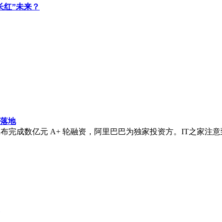
长红”未来？
发落地
力灵机今日宣布完成数亿元 A+ 轮融资，阿里巴巴为独家投资方。IT