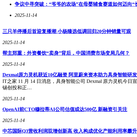
争议中寻突破：“爷爷的农场”在母婴辅食赛道如何迈向“
2025-11-14
三只羊停播后首迎复播潮 小杨臻选低调回归20分钟销量可观
2025-11-14
帮主郑重：外资餐饮“卖身”背后，中国消费市场变局几何？
2025-11-14
Dexmal原力灵机获近10亿融资 阿里蔚来资本助力具身智能研
IT之家 11 月 14 日消息，具身智能公司 Dexmal 原
锡创投和正…
2025-11-14
OpenAI前CTO穆拉蒂AI公司估值或达500亿 新融资引关注
2025-11-14
中芯国际Q3营收利润双增创新高 收入构成优化产能利用率攀升