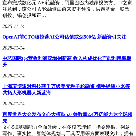
宣布完成数亿元 A+ 轮融资，阿里巴巴为独家投资方。IT之家
注意到，该公司 A 轮融资由蔚来资本领投，洪泰基金、联想
创投、锡创投和正…
2025-11-14
OpenAI前CTO穆拉蒂AI公司估值或达500亿 新融资引关注
2025-11-14
中芯国际Q3营收利润双增创新高 收入构成优化产能利用率攀
升
2025-11-14
上海萝博派对科技获千万级美元种子轮融资 携手经纬小米等
共拓人形机器人新蓝海
2025-11-14
百度世界大会发布文心大模型5.0 参数量2.4万亿能力达全球领
先
文心5.0基础能力全面升级，在多模态理解、指令遵循、创意
写作、事实性、智能体规划与工具应用等方面表现突出，拥有