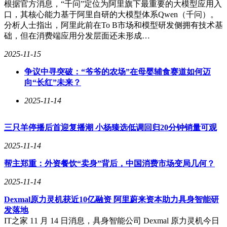
根据官方消息，“千问”定位为阿里旗下最重要的大模型应用入
网业务收入的84.6%。在全国范围内，有12个省（区、市）的
口，其核心能力基于阿里自研的大模型体系Qwen（千问）。
互联网业务收入实现了正增长，其中浙江、内蒙古和四川的增
分析人士指出，阿里此前在To B市场和模型研发侧拥有技术基
速超过了10%。
础，但在消费端应用分发层面还未形成…
从政策层面来看，对互联网行业的支持力度也在不断加强。国
2025-11-15
家数据局综合司于今年5月发布了《数字中国建设2025年行动
方案》，明确提出要加快物联网、工业互联网的优化升级，深
争议中寻突破：“爷爷的农场”在母婴辅食赛道如何迈
入实施“东数西算”工程，实现各地区算力需求与国家枢纽节点
向“长红”未来？
算力资源的高效匹配。
2025-11-14
工业和信息化部信息通信发展司司长谢存在7月的新闻发布会
上也表示，工信部将继续推动5G规模化应用、工业互联网与
人工智能的协同赋能，加速丰富5G-A产品体系，推动高品质
三只羊停播后首迎复播潮 小杨臻选低调回归20分钟销量可观
网络落地部署，并加快6G技术研发，前瞻布局和培育面向6G
2025-11-14
的应用产业生态。
帮主郑重：外资餐饮“卖身”背后，中国消费市场变局几何？
2025-11-14
Dexmal原力灵机获近10亿融资 阿里蔚来资本助力具身智能研
发落地
IT之家 11 月 14 日消息，具身智能公司 Dexmal 原力灵机今日