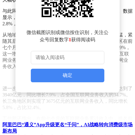
与此同时，这些互联网企业在研发上的投入也持续加大。数据
显示，前七个月的研发经费达到了580.3亿元，同比增长
2.8%，增速也比前六个月微增0.2个百分点。
微信截图识别或微信按住识别，关注公
从地域分布来看，京津冀地区的互联网业务增长最为迅猛，紧
众号回复数字
1
获得阅读码
随其后的是东部地区和长三角地区。具体而言，东部地区在前
七个月完成了10217亿元的互联网业务收入，同比增长5.9%，
这一增速高于全国平均水平2.5个百分点，且占据了全国互联
网业务收入的90%。西部地区则完成了669.1亿元的互联网业
务收入，同比增长0.9%。
确定
进一步细分，京津冀地区在前七个月的互联网业务收入达到了
3940亿元，同比增长7.9%，占全国互联网业务收入的34.7%。
长三角地区则实现了3675亿元的互联网业务收入，同比增长
5.8%，占比32.4%。
工信部还指出，在前七个月的互联网业务累计收入中，排名前
阿里巴巴“通义”App升级更名“千问”，AI战略转向消费级市场
五的省份——北京、广东、上海、浙江和贵州共完成了9604亿
新布局
元的收入，同比增长7.5%，占全国（扣除跨地区企业）互联