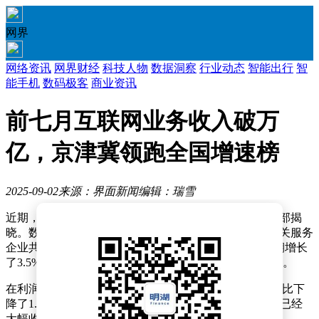
网界
网络资讯
网界财经
科技人物
数据洞察
行业动态
智能出行
智
能手机
数码极客
商业资讯
前七月互联网业务收入破万
亿，京津冀领跑全国增速榜
2025-09-02
来源：界面新闻
编辑：瑞雪
近期，我国互联网行业的最新运营数据由工业和信息化部揭
晓。数据显示，在今年前七个月，规模以上互联网和相关服务
企业共实现了11352亿元的互联网业务收入，较去年同期增长
了3.5%，且这一增速相比前六个月还提升了0.4个百分点。
在利润层面，尽管前七个月的利润总额为938.8亿元，同比下
降了1.8%，但值得注意的是，这一降幅相较于前六个月已经
大幅收窄了6.5个百分点。