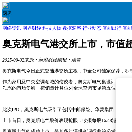
网界
网络资讯
网界财经
科技人物
数据洞察
行业动态
智能出行
智能
奥克斯电气港交所上市，市值超
2025-09-02
来源：新浪财经
编辑：瑞雪
奥克斯电气今日正式登陆港交所主板，中金公司独家保荐，标
作为家用及中央空调领域的佼佼者，奥克斯电气集设计、研发、
7.1%的市场份额，按销量计算位列全球空调市场第五位，展
此次IPO，奥克斯电气吸引了包括中邮保险、华菱集团（香
上市首日，奥克斯电气股价表现抢眼，收报每股16.48港元，市
奥克斯电气的成功上市，是其多年深耕空调行业的必然结果。自