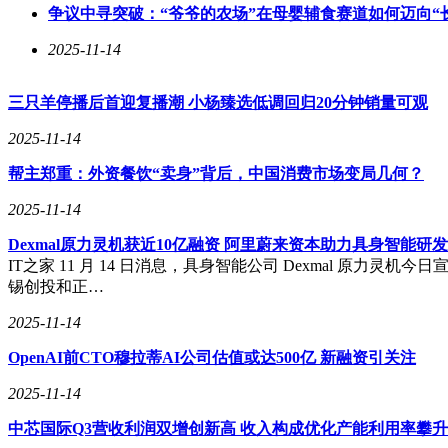
争议中寻突破：“爷爷的农场”在母婴辅食赛道如何迈向“
2025-11-14
三只羊停播后首迎复播潮 小杨臻选低调回归20分钟销量可观
2025-11-14
帮主郑重：外资餐饮“卖身”背后，中国消费市场变局几何？
2025-11-14
Dexmal原力灵机获近10亿融资 阿里蔚来资本助力具身智能研
IT之家 11 月 14 日消息，具身智能公司 Dexmal 原
锡创投和正…
2025-11-14
OpenAI前CTO穆拉蒂AI公司估值或达500亿 新融资引关注
2025-11-14
中芯国际Q3营收利润双增创新高 收入构成优化产能利用率攀升