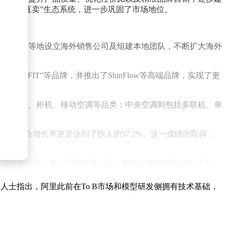
出“小奥直卖”生态系统，进一步巩固了市场地位。
泰国、美国等地设立海外销售公司及组建本地团队，不断扩大海外
UFIT”等品牌，并推出了ShinFlow等高端品牌，实现了更
包括挂机、柜机、移动空调等品类；中央空调则包括多联机、单
净利润复合增长率更是达到了惊人的57.2%。这一成绩的取得，
及营运资金及一般公司用途等方面。相信在资本市场的助力下，
人士指出，阿里此前在To B市场和模型研发侧拥有技术基础，