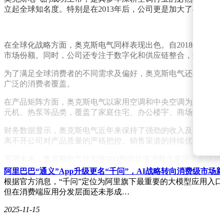
立起全球知名度。特别是在2013年后，公司更是加大了在销
在全球化战略方面，奥克斯电气同样表现出色。自2018年以
市场份额。同时，公司还专注于数字化和供应链整合，进一步
为了满足全球消费者的不同需求及偏好，奥克斯电气还采取了多品牌
广泛的消费者覆盖。
在产品矩阵方面，奥克斯电气以家用空调和中央空调为主，围
元机、热泵等品类，覆盖了家庭住宅、办公楼宇、商场等众多
财务数据显示，奥克斯电气近年来保持了强劲的收入及净利润增长势
离不开公司对产品质量的严格把控、销售渠道的持续优化以及
展望未来，奥克斯电气计划将IPO所得款项净额主要用于全
奥克斯电气将开启更加辉煌的发展篇章。
阿里巴巴“通义”App升级更名“千问”，AI战略转向消费级市场
根据官方消息，“千问”定位为阿里旗下最重要的大模型应用入口
但在消费端应用分发层面还未形成…
2025-11-15