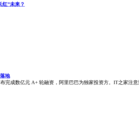
长红”未来？
发落地
力灵机今日宣布完成数亿元 A+ 轮融资，阿里巴巴为独家投资方。IT