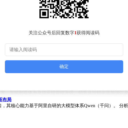
售渠道、产能布局及产品质量等方面的转型升级力度，创新性地推
来，公司积极在海外建立生产基地和研发中心，并在马来西亚、
提升了竞争优势。
关注公众号后回复数字
1
获得阅读码
战略。除了主打品牌“奥克斯AUX”外，公司还孵化了“华蒜”和“A
绕节能、舒适、健康、智能四大方向持续深耕。公司的家用空调
应用场景。
确定
头。2022年至2024年，公司收入复合增长率高达25.5%，
研发创新的不断投入。
球研发、智能制造体系及供应链管理升级、销售及经销渠道加强以
新布局
，其核心能力基于阿里自研的大模型体系Qwen（千问）。 分析